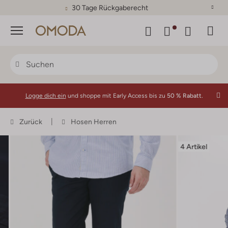
30 Tage Rückgaberecht
Menü
Logge dich ein
und shoppe mit Early Access bis zu
50 % Rabatt.
Zurück
Hosen Herren
4 Artikel