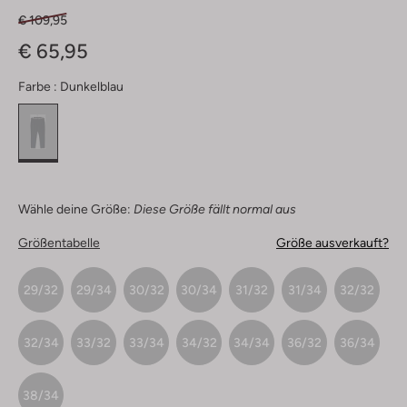
€ 109,95
€ 65,95
Farbe :
Dunkelblau
Wähle deine Größe:
Diese Größe fällt normal aus
Größentabelle
Größe ausverkauft?
29/32
29/34
30/32
30/34
31/32
31/34
32/32
32/34
33/32
33/34
34/32
34/34
36/32
36/34
38/34