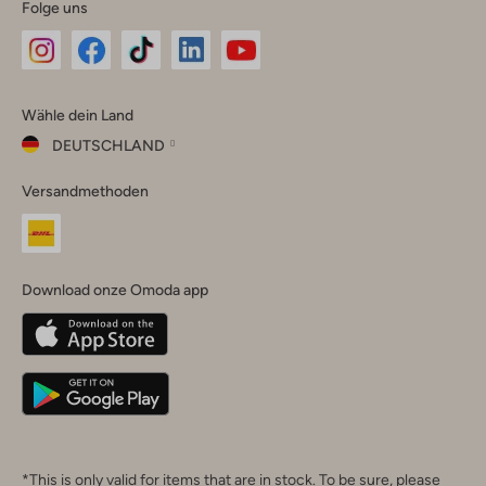
Folge uns
Omoda
Omoda
Omoda
Omoda
Omoda
Wähle dein Land
Instagram
Facebook
TikTok
LinkedIn
YouTube
DEUTSCHLAND
Wähle
Versandmethoden
dein
Schließ
Land
Nederland
België
(Nederlands)
Download onze Omoda app
Belgique
(Français)
Deutschland
*This is only valid for items that are in stock. To be sure, please