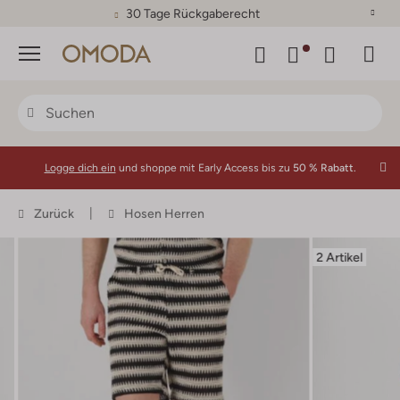
30 Tage Rückgaberecht
Menü
Logge dich ein
und shoppe mit Early Access bis zu
50 % Rabatt.
Zurück
Hosen Herren
2 Artikel