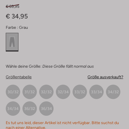
€ 69,95
€ 34,95
Farbe :
Grau
Wähle deine Größe:
Diese Größe fällt normal aus
Größentabelle
Größe ausverkauft?
30/32
31/32
32/32
32/34
33/32
33/34
34/32
34/34
36/32
36/34
Es tut uns leid, dieser Artikel ist nicht verfügbar. Bitte suchst du
nach einer Alternative.