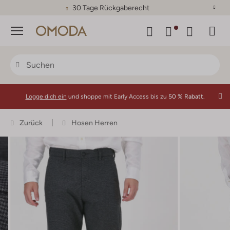
30 Tage Rückgaberecht
Menü
Logge dich ein
und shoppe mit Early Access bis zu
50 % Rabatt.
Zurück
Hosen Herren