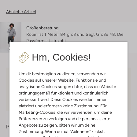
Ähnliche Artikel
Größenberatung
Robin ist 1 Meter 84 groß und trägt Größe 48.
Die
Passform ist
straight
.
Hm, Cookies!
Um dir bestmöglich zu dienen, verwenden wir
Kostenloser Versand
ab € 75 für Club-Omoda
Cookies auf unserer Website. Funktionale und
Mitglieder in Deutschland
analytische Cookies sorgen dafür, dass die Website
ordnungsgemäß funktioniert und kontinuierlich
Kauf auf Rechnung
30 Tagen
Rückgaberecht
verbessert wird. Diese Cookies werden immer
platziert und erfordern keine Zustimmung. Für
Marketing-Cookies, die wir verwenden, um deine
Präferenzen zu verfolgen und dir personalisierte
Angebote zu zeigen, bitten wir um deine
Produktinformation
Zustimmung. Wenn du auf "Ablehnen" klickst,