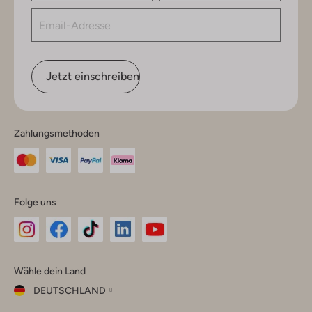
Jetzt einschreiben
Zahlungsmethoden
Folge uns
Omoda
Omoda
Omoda
Omoda
Omoda
Wähle dein Land
Instagram
Facebook
TikTok
LinkedIn
YouTube
DEUTSCHLAND
Wähle