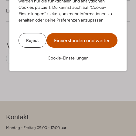
werden nur die funktionalen und analytischen
Cookies platziert. Du kannst auch auf "Cookie-
Lieferung & Rückgabe
Einstellungen" klicken, um mehr Informationen zu
erhalten oder deine Präferenzen anzupassen.
Einverstanden und weiter
Reject
Mehr sehen
Cookie-Einstellungen
Pantalons
Selected Men
Baumwolle
Kontakt
Montag - Freitag 09:00 - 17:00 uur