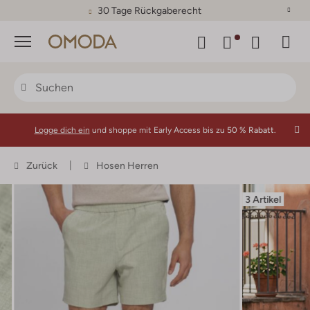
30 Tage Rückgaberecht
Menü
Logge dich ein
und shoppe mit Early Access bis zu
50 % Rabatt.
Zurück
Hosen Herren
3 Artikel