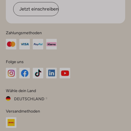
Jetzt einschreiben
Zahlungsmethoden
Folge uns
Omoda
Omoda
Omoda
Omoda
Omoda
Wähle dein Land
Instagram
Facebook
TikTok
LinkedIn
YouTube
DEUTSCHLAND
Wähle
Versandmethoden
dein
Schließ
Land
Nederland