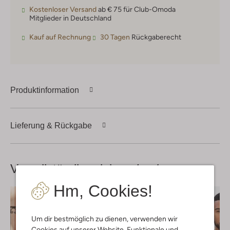
Kostenloser Versand
ab € 75 für Club-Omoda
Mitglieder in Deutschland
Kauf auf Rechnung
30 Tagen
Rückgaberecht
Produktinformation
Lieferung & Rückgabe
Vervollständige deinen
Look
Hm, Cookies!
Um dir bestmöglich zu dienen, verwenden wir
Cookies auf unserer Website. Funktionale und