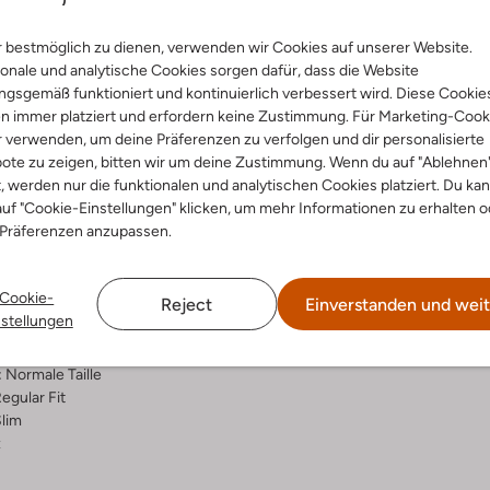
Lieferung & Rückgabe
 bestmöglich zu dienen, verwenden wir Cookies auf unserer Website.
onale und analytische Cookies sorgen dafür, dass die Website
gsgemäß funktioniert und kontinuierlich verbessert wird. Diese Cookie
n immer platziert und erfordern keine Zustimmung. Für Marketing-Cook
r verwenden, um deine Präferenzen zu verfolgen und dir personalisierte
ensetzung &
Waschanleitung
ote zu zeigen, bitten wir um deine Zustimmung. Wenn du auf "Ablehnen
rm
t, werden nur die funktionalen und analytischen Cookies platziert. Du ka
uf "Cookie-Einstellungen" klicken, um mehr Informationen zu erhalten o
bei 30 Grad normal Schon
 Präferenzen anzupassen.
i
Max. 150 °C
ro
Nicht in den Trockner
al:
Baumwolle, Jute
Cookie-
Reject
Einverstanden und weit
umwolle
Chemisch Reinigen
nstellungen
ercentages:
Nicht Bleichen
, 15 % Linnen
:
Normale Taille
egular Fit
lim
z