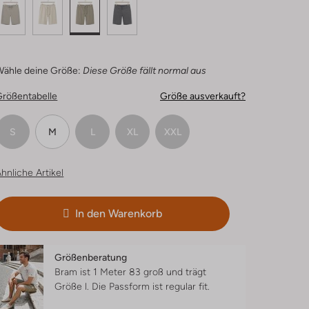
Wähle deine Größe:
Diese Größe fällt normal aus
Größentabelle
Größe ausverkauft?
S
M
L
XL
XXL
hnliche Artikel
In den Warenkorb
Größenberatung
Bram ist 1 Meter 83 groß und trägt
Größe l.
Die Passform ist
regular fit
.