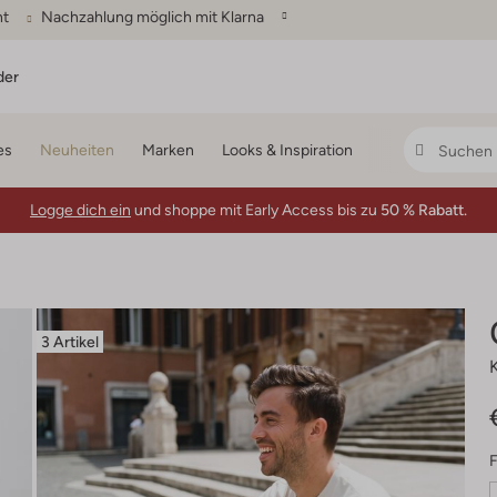
ht
Nachzahlung möglich mit Klarna
der
es
Neuheiten
Marken
Looks & Inspiration
Logge dich ein
und shoppe mit Early Access bis zu
50 % Rabatt.
3 Artikel
F