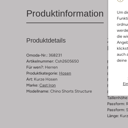
Produktinformation
Um dir
Funkti
ordnun
werde
die wi
Produktdetails
Zusamm
Angeb
Passfo
klicks
auch a
Omoda-Nr.:
368231
deine
Artikelnummer:
Csh2605650
Farbe :
Khak
Für wen?:
Herren
Muster:
Ka
Produktkategorie:
Hosen
Innenmateri
Art:
Kurze Hosen
Material:
Ba
Ei
Marke:
Cast Iron
Materiaalp
Modellname:
Chino Shorts Structure
85 % Katoen
Taillenhöhe
Passform:
R
Passform:
S
Länge:
Kur