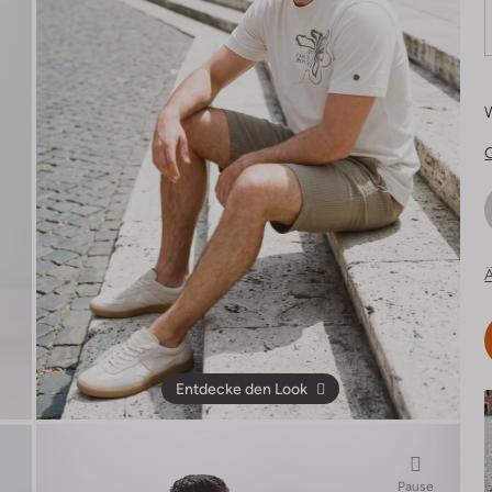
Ä
Entdecke den Look
Pause