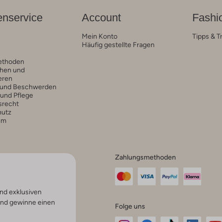
nservice
Account
Fashi
Mein Konto
Tipps & T
Häufig gestellte Fragen
ethoden
hen und
eren
 und Beschwerden
 und Pflege
srecht
hutz
um
Zahlungsmethoden
nd exklusiven
und gewinne einen
Folge uns