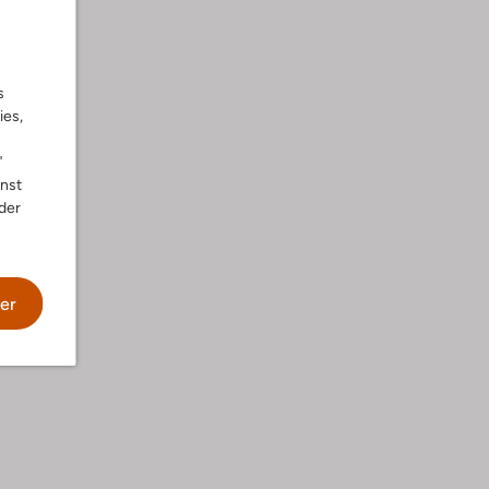
s
ies,
"
nnst
der
wäsche
er