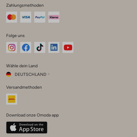
Zahlungsmethoden
Folge uns
Omoda
Omoda
Omoda
Omoda
Omoda
Wähle dein Land
Instagram
Facebook
TikTok
LinkedIn
YouTube
DEUTSCHLAND
Wähle
Versandmethoden
dein
Schließ
Land
Nederland
België
(Nederlands)
Download onze Omoda app
Belgique
(Français)
Deutschland