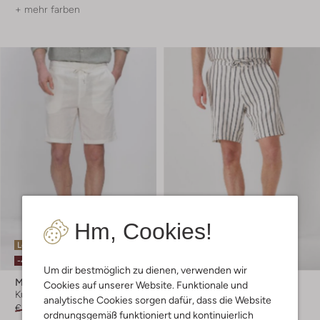
+ mehr farben
Hm, Cookies!
Letzte Größen
Letzte Größen
-40%
-60%
Um dir bestmöglich zu dienen, verwenden wir
Matinique
Selected Men
Cookies auf unserer Website. Funktionale und
Kurze Hose
Kurze Hose
analytische Cookies sorgen dafür, dass die Website
€ 49,99
€ 29,99
€ 59,95
€ 23,99
ordnungsgemäß funktioniert und kontinuierlich