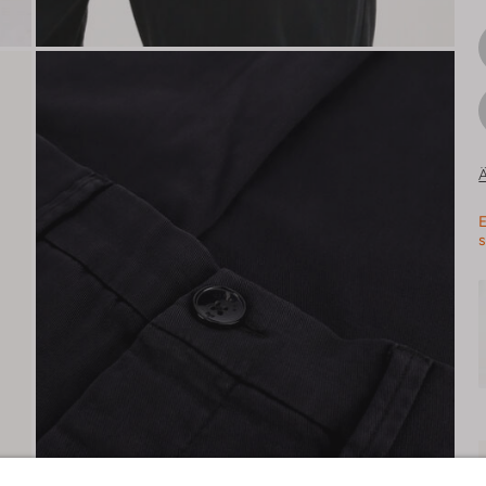
Ä
E
s