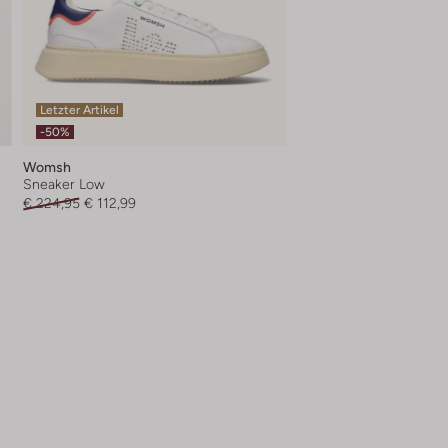
Letzter Artikel
-50%
Womsh
Sneaker Low
€ 224,95
€ 112,99