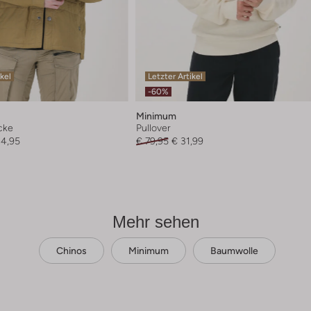
ikel
Letzter Artikel
-60%
Minimum
cke
Pullover
44,95
€ 79,95
€ 31,99
Mehr sehen
Chinos
Minimum
Baumwolle