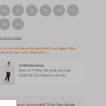
28
29
30
31
32
33
34
36
hnliche Artikel
s tut uns leid, dieser Artikel ist nicht verfügbar. Bitte
uchst du nach einer Alternative.
Größenberatung
Bram ist 1 Meter 83 groß und trägt
Größe 32.
Die Passform ist
slim
.
Kostenloser Versand
ab € 75 für Club-Omoda