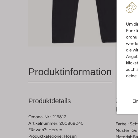
Um dir
Funkti
ordnun
werde
die wi
Angeb
klicks
Produktinformation
auch a
deine
Produktdetails
Zusamm
Ei
Passfo
Omoda-Nr.:
216817
Artikelnummer:
200868045
Farbe :
Sch
Für wen?:
Herren
Muster:
Ge
Produktkategorie:
Hosen
Material:
Ba