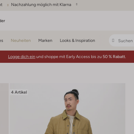
ht
Nachzahlung möglich mit Klarna
der
es
Neuheiten
Marken
Looks & Inspiration
Logge dich ein
und shoppe mit Early Access bis zu
50 % Rabatt.
4 Artikel