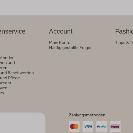
nservice
Account
Fashi
Mein Konto
Tipps & T
Häufig gestellte Fragen
ethoden
hen und
eren
 und Beschwerden
 und Pflege
srecht
hutz
um
Zahlungsmethoden