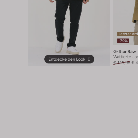
Letzter Art
-70%
G-Star Raw
Wattierte Ja
Entdecke den Look
€ 149,95
€ 