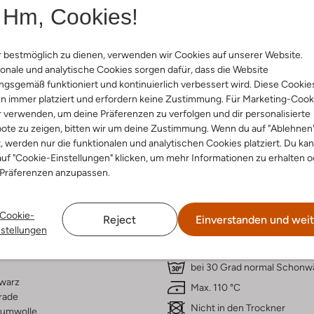
Hm, Cookies!
 bestmöglich zu dienen, verwenden wir Cookies auf unserer Website.
onale und analytische Cookies sorgen dafür, dass die Website
gsgemäß funktioniert und kontinuierlich verbessert wird. Diese Cookie
n immer platziert und erfordern keine Zustimmung. Für Marketing-Cook
r verwenden, um deine Präferenzen zu verfolgen und dir personalisierte
ote zu zeigen, bitten wir um deine Zustimmung. Wenn du auf "Ablehnen
t, werden nur die funktionalen und analytischen Cookies platziert. Du ka
Lieferung & Rückgabe
uf "Cookie-Einstellungen" klicken, um mehr Informationen zu erhalten o
 Präferenzen anzupassen.
Cookie-
Reject
Einverstanden und weit
ensetzung &
Waschanleitung
nstellungen
rm
bei 30 Grad normal Schon
warz
Max. 110 °C
rade
Nicht in den Trockner
umwolle