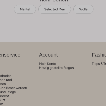
Mäntel
Selected Men
Wolle
nservice
Account
Fashi
Mein Konto
Tipps & T
Häufig gestellte Fragen
ethoden
hen und
eren
 und Beschwerden
 und Pflege
srecht
hutz
um