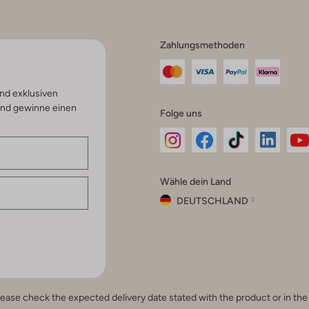
Zahlungsmethoden
nd exklusiven
und gewinne einen
Folge uns
Omoda
Omoda
Omoda
Omoda
Om
Wähle dein Land
Instagram
Facebook
TikTok
LinkedI
Yo
DEUTSCHLAND
Wähle
dein
Schließ
Land
Nederland
België
(Nederlands)
e, please check the expected delivery date stated with the product or in t
Belgique
(Français)