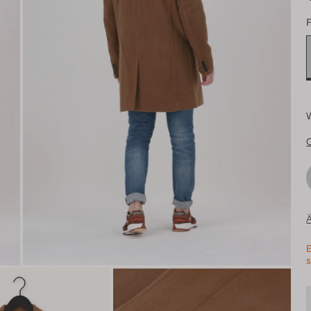
F
Ä
E
s