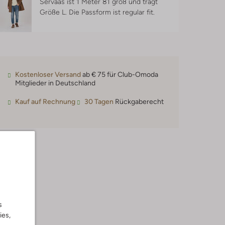
Servaas ist 1 Meter 81 groß und trägt
Größe L.
Die Passform ist
regular fit
.
Kostenloser Versand
ab € 75 für Club-Omoda
Mitglieder in Deutschland
Kauf auf Rechnung
30 Tagen
Rückgaberecht
s
ies,