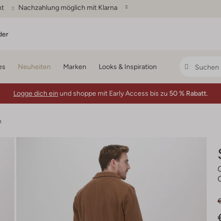
ht
Nachzahlung möglich mit Klarna
der
es
Neuheiten
Marken
Looks & Inspiration
Logge dich ein
und shoppe mit Early Access bis zu
50 % Rabatt.
n
€