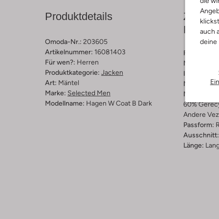
die wi
Angeb
Produktdetails
Zusamm
klicks
Passfo
auch a
Omoda-Nr.:
203605
deine
Artikelnummer:
16081403
Farbe :
Cam
Für wen?:
Herren
Muster:
Ge
Produktkategorie:
Jacken
Innenmateri
Ei
Art:
Mäntel
Material:
Wo
Marke:
Selected Men
Materiaalp
Modellname:
Hagen W Coat B Dark
60% Gerecy
Andere Vez
Passform:
R
Ausschnitt:
Länge:
Lan