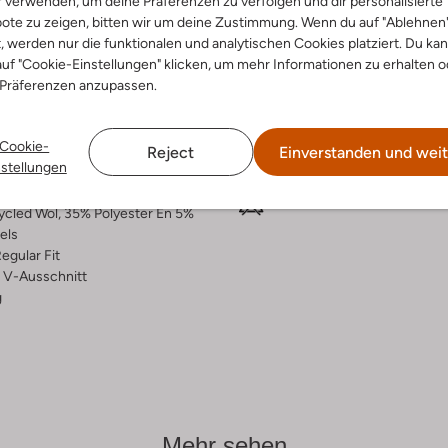
r verwenden, um deine Präferenzen zu verfolgen und dir personalisierte
ote zu zeigen, bitten wir um deine Zustimmung. Wenn du auf "Ablehnen
ensetzung &
Waschanleitung
t, werden nur die funktionalen und analytischen Cookies platziert. Du ka
rm
uf "Cookie-Einstellungen" klicken, um mehr Informationen zu erhalten o
 Präferenzen anzupassen.
Nicht waschen
el
Max. 110 °C
rade
Nicht in den Trockner
Cookie-
al:
Polyester
Reject
Einverstanden und weit
nstellungen
lle
Chemisch Reinigen
ercentages:
Nicht Bleichen
cled Wol, 35% Polyester En 5%
els
egular Fit
V-Ausschnitt
g
Mehr sehen