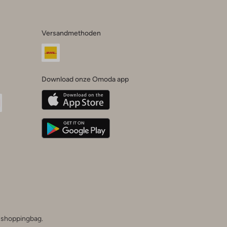
Versandmethoden
Download onze Omoda app
oda
n
uTube
he shoppingbag.