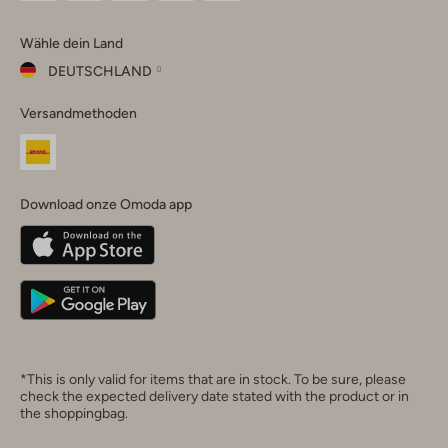
Omoda
Omoda
Omoda
Omoda
Omoda
Wähle dein Land
Instagram
Facebook
TikTok
LinkedIn
YouTube
DEUTSCHLAND
Wähle
Versandmethoden
dein
Schließ
Land
Nederland
België
(Nederlands)
Download onze Omoda app
Belgique
(Français)
Deutschland
*This is only valid for items that are in stock. To be sure, please
check the expected delivery date stated with the product or in
the shoppingbag.