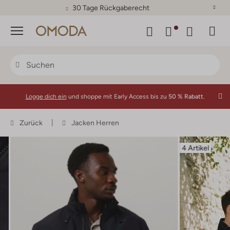
30 Tage Rückgaberecht
Menü
Logge dich ein
und shoppe mit Early Access bis zu
50 % Rabatt.
Zurück
Jacken Herren
4 Artikel