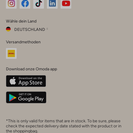
Omoda
Omoda
Omoda
Omoda
Omoda
Wähle dein Land
Instagram
Facebook
TikTok
LinkedIn
YouTube
DEUTSCHLAND
Wähle
Versandmethoden
dein
Schließ
Land
Nederland
België
(Nederlands)
Download onze Omoda app
Belgique
(Français)
Deutschland
*This is only valid for items that are in stock. To be sure, please
check the expected delivery date stated with the product or in
the shoppingbag.