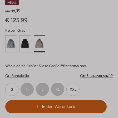
-40%
€ 209,95
€ 125,99
Farbe :
Grau
Wähle deine Größe:
Diese Größe fällt normal aus
Größentabelle
Größe ausverkauft?
S
M
L
XL
XXL
In den Warenkorb