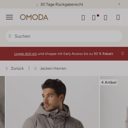
30 Tage Rückgaberecht
Menü
Logge dich ein
und shoppe mit Early Access bis zu
50 % Rabatt.
Zurück
Jacken Herren
4 Artikel