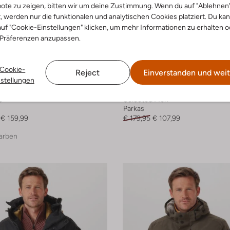
ote zu zeigen, bitten wir um deine Zustimmung. Wenn du auf "Ablehnen
t, werden nur die funktionalen und analytischen Cookies platziert. Du ka
uf "Cookie-Einstellungen" klicken, um mehr Informationen zu erhalten o
 Präferenzen anzupassen.
Cookie-
Letzte Größen
Reject
Einverstanden und weit
nstellungen
-40%
e
Selected Men
Parkas
€ 159,99
€ 179,95
€ 107,99
arben