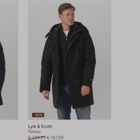
-30%
Lyle & Scott
Parkas
€ 239,99
€ 167,99