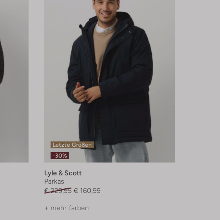
Letzte Größen
-30%
Lyle & Scott
Parkas
€ 229,95
€ 160,99
+ mehr farben