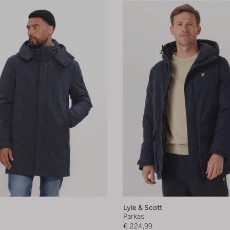
y
Lyle & Scott
Parkas
€ 224,99