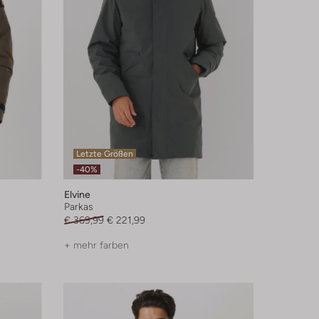
Letzte Größen
-40%
Elvine
Parkas
€ 369,99
€ 221,99
+ mehr farben