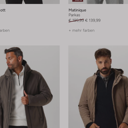
ott
Matinique
Parkas
€ 199,99
€ 139,99
arben
+ mehr farben