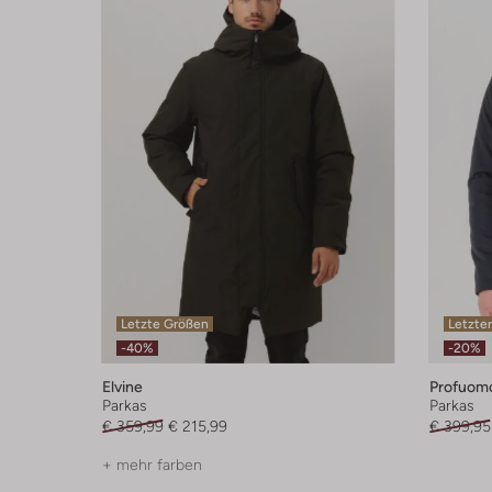
Letzte Größen
Letzter
-40%
-20%
Elvine
Profuom
Parkas
Parkas
€ 359,99
€ 215,99
€ 399,95
+ mehr farben