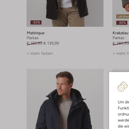
Letzter
-30%
-30%
Matinique
Krakatau
Parkas
Parkas
€ 199,99
€ 139,99
€ 389,99
+ mehr farben
+ mehr f
Um dir
Funkti
ordnun
werde
die wi