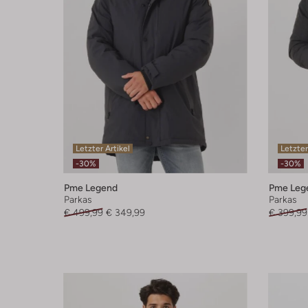
Letzter Artikel
Letzter
-30%
-30%
Pme Legend
Pme Leg
Parkas
Parkas
€ 499,99
€ 349,99
€ 399,99