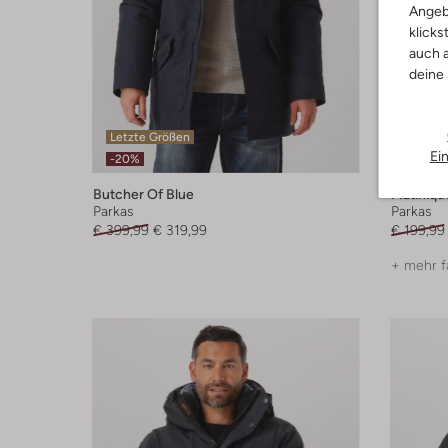
Angeb
klicks
auch a
deine
Letzte Größen
Ei
-20%
-20%
Butcher Of Blue
Matiniqu
Parkas
Parkas
€ 399,99
€ 319,99
€ 199,99
+ mehr f