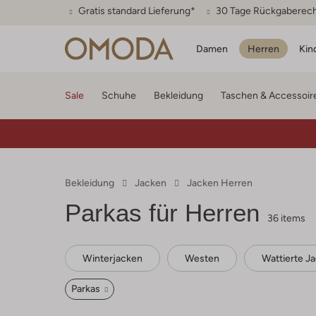
Gratis standard Lieferung*
30 Tage Rückgaberec
Damen
Herren
Kin
Sale
Schuhe
Bekleidung
Taschen & Accessoir
Bekleidung
Jacken
Jacken Herren
Parkas für Herren
36 items
Winterjacken
Westen
Wattierte J
Parkas