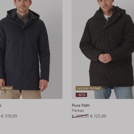
 Artikel
Letzter Artikel
-40%
o
Pure Path
Parkas
€ 319,99
€ 209,95
€ 125,99