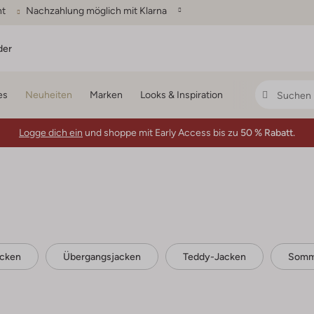
ht
Nachzahlung möglich mit Klarna
der
es
Neuheiten
Marken
Looks & Inspiration
Logge dich ein
und shoppe mit Early Access bis zu
50 % Rabatt.
acken
Übergangsjacken
Teddy-Jacken
Somm