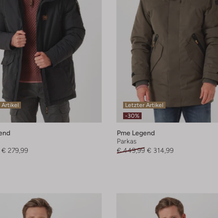
 Artikel
Letzter Artikel
-30%
end
Pme Legend
Parkas
€ 279,99
€ 449,99
€ 314,99