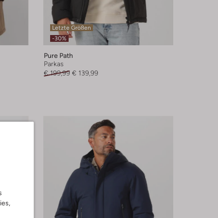
Letzte Größen
-30%
Pure Path
Parkas
€ 199,99
€ 139,99
s
ies,