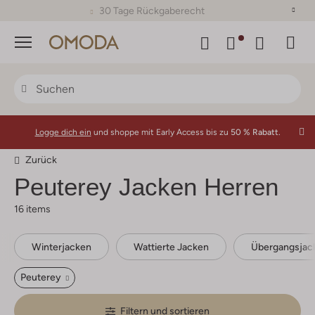
30 Tage Rückgaberecht
Menü
Logge dich ein
und shoppe mit Early Access bis zu
50 % Rabatt.
Zurück
Peuterey
Jacken Herren
16 items
Winterjacken
Wattierte Jacken
Übergangsjac
Peuterey
Filtern und sortieren