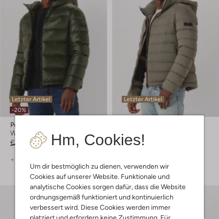
Letzter Artikel
Letzter Artikel
-20%
Peuterey
Peuterey
Wattierte Jacke
Wattierte Jacke
Hm, Cookies!
€ 410,00
€ 327,99
€ 495,00
+ mehr farben
Um dir bestmöglich zu dienen, verwenden wir
Cookies auf unserer Website. Funktionale und
analytische Cookies sorgen dafür, dass die Website
ordnungsgemäß funktioniert und kontinuierlich
verbessert wird. Diese Cookies werden immer
platziert und erfordern keine Zustimmung. Für