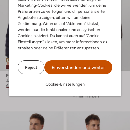
Marketing-Cookies, die wir verwenden, um deine
Präferenzen zu verfolgen und dir personalisierte
Angebote zu zeigen, bitten wir um deine
Zustimmung. Wenn du auf "Ablehnen" klickst,
werden nur die funktionalen und analytischen
Cookies platziert. Du kannst auch auf "Cookie-
Einstellungen" klicken, um mehr Informationen zu
erhalten oder deine Präferenzen anzupassen.
Letzter Artikel
Letzter Artikel
Einverstanden und weiter
-50%
-30%
Reject
Peuterey
Peuterey
Jack
Wattierte Jacke
Cookie-Einstellungen
€ 370,00
€ 184,99
€ 410,00
€ 286,99
+ mehr farben