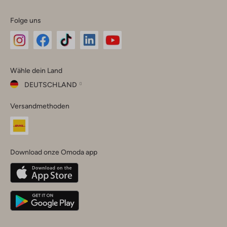
Folge uns
Omoda
Omoda
Omoda
Omoda
Omoda
Wähle dein Land
Instagram
Facebook
TikTok
LinkedIn
YouTube
DEUTSCHLAND
Wähle
Versandmethoden
dein
Schließ
Land
Nederland
België
(Nederlands)
Download onze Omoda app
Belgique
(Français)
Deutschland