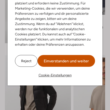
platziert und erfordern keine Zustimmung. Für
Letzter Artikel
Marketing-Cookies, die wir verwenden, um deine
-40%
Präferenzen zu verfolgen und dir personalisierte
Calvin Klein
Angebote zu zeigen, bitten wir um deine
T-shirt
Zustimmung. Wenn du auf "Ablehnen" klickst,
€ 39,95
€ 23,99
werden nur die funktionalen und analytischen
Cookies platziert. Du kannst auch auf "Cookie-
+ mehr farben
Entdecke den Look
Einstellungen" klicken, um mehr Informationen zu
erhalten oder deine Präferenzen anzupassen.
Einverstanden und weiter
Reject
Cookie-Einstellungen