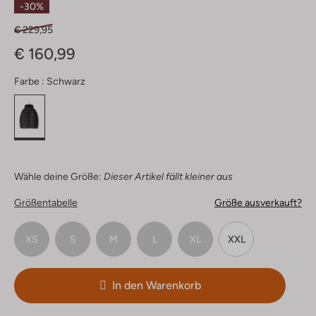
-30%
€ 229,95
€ 160,99
Farbe :
Schwarz
Wähle deine Größe:
Dieser Artikel fällt kleiner aus
Größentabelle
Größe ausverkauft?
XS
S
M
L
XL
XXL
In den Warenkorb