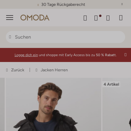
30 Tage Rückgaberecht
Menü
Logge dich ein
und shoppe mit Early Access bis zu
50 % Rabatt.
Zurück
Jacken Herren
4 Artikel