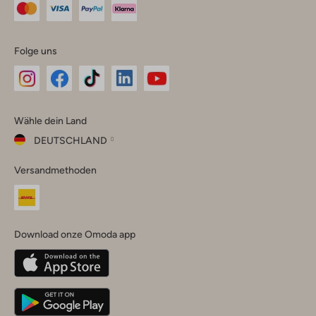
Folge uns
Omoda
Omoda
Omoda
Omoda
Omoda
Wähle dein Land
Instagram
Facebook
TikTok
LinkedIn
YouTube
DEUTSCHLAND
Wähle
Versandmethoden
dein
Schließ
Land
Nederland
België
(Nederlands)
Download onze Omoda app
Belgique
(Français)
Deutschland