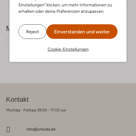
Einstellungen" klicken, um mehr Informationen zu
erhalten oder deine Präferenzen anzupassen.
Mehr sehen
Einverstanden und weiter
Reject
Jacks
Peuterey
Polyamid
Cookie-Einstellungen
Kontakt
Montag - Freitag 09:00 - 17:00 uur
info@omoda.de