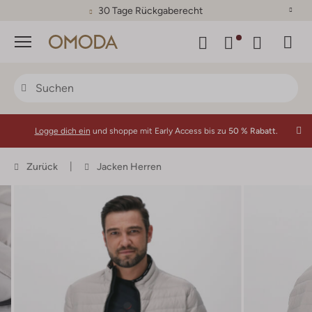
30 Tage Rückgaberecht
Menü
Logge dich ein
und shoppe mit Early Access bis zu
50 % Rabatt.
Zurück
Jacken Herren