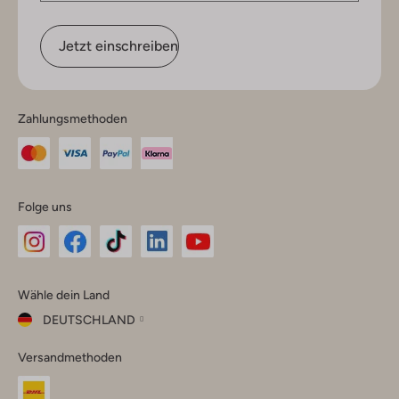
Jetzt einschreiben
Zahlungsmethoden
Folge uns
Omoda
Omoda
Omoda
Omoda
Omoda
Wähle dein Land
Instagram
Facebook
TikTok
LinkedIn
YouTube
DEUTSCHLAND
Wähle
Versandmethoden
dein
Schließ
Land