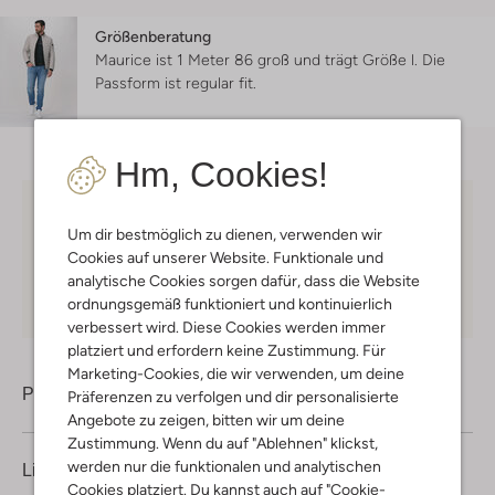
Größenberatung
Maurice ist 1 Meter 86 groß und trägt Größe l.
Die
Passform ist
regular fit
.
Hm, Cookies!
Kostenloser Versand
ab € 75 für Club-Omoda
Um dir bestmöglich zu dienen, verwenden wir
Mitglieder in Deutschland
Cookies auf unserer Website. Funktionale und
Kauf auf Rechnung
30 Tagen
Rückgaberecht
analytische Cookies sorgen dafür, dass die Website
ordnungsgemäß funktioniert und kontinuierlich
verbessert wird. Diese Cookies werden immer
platziert und erfordern keine Zustimmung. Für
Marketing-Cookies, die wir verwenden, um deine
Produktinformation
Präferenzen zu verfolgen und dir personalisierte
Angebote zu zeigen, bitten wir um deine
Zustimmung. Wenn du auf "Ablehnen" klickst,
werden nur die funktionalen und analytischen
Lieferung & Rückgabe
Cookies platziert. Du kannst auch auf "Cookie-