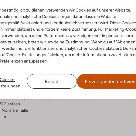
 bestmöglich zu dienen, verwenden wir Cookies auf unserer Website.
Lieferung & Rückgabe
onale und analytische Cookies sorgen dafür, dass die Website
gsgemäß funktioniert und kontinuierlich verbessert wird. Diese Cookie
n immer platziert und erfordern keine Zustimmung. Für Marketing-Cook
r verwenden, um deine Präferenzen zu verfolgen und dir personalisierte
ensetzung &
Waschanleitung
ote zu zeigen, bitten wir um deine Zustimmung. Wenn du auf "Ablehnen
t, werden nur die funktionalen und analytischen Cookies platziert. Du ka
rm
uf "Cookie-Einstellungen" klicken, um mehr Informationen zu erhalten o
30 bei 30 Grad Schonwäsc
 Präferenzen anzupassen.
Max. 110 °C
elle Waschung
Nicht in den Trockner
rade
Cookie-
Reject
Einverstanden und weit
nim
Nicht chemisch Reinigen
nstellungen
ercentages:
Nicht Bleichen
, 20% Gerecycled Katoen, 6%
2% Elastaan
:
Normale Taille
lim