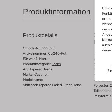
Um dir
Produktinformation
Funkti
ordnun
werde
die wi
Produktdetails
Zusamm
Angeb
klicks
Passfo
auch a
Omoda-Nr.:
299525
deine
Artikelnummer:
Ctr240-Fgt
Farbe :
Blau
Für wen?:
Herren
Wassing:
H
Produktkategorie:
Jeans
Muster:
Ge
Art:
Tapered Jeans
Material:
De
Ei
Marke:
Cast Iron
Materiaalp
Modellname:
72% Katoen
Shiftback Tapered Faded Green Tone
Polyester, 
Taillenhöhe
Passform:
S