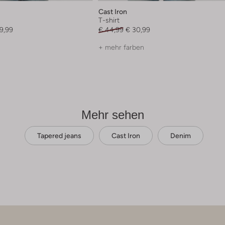
Cast Iron
T-shirt
9,99
€ 44,99
€ 30,99
+ mehr farben
Mehr sehen
Tapered jeans
Cast Iron
Denim