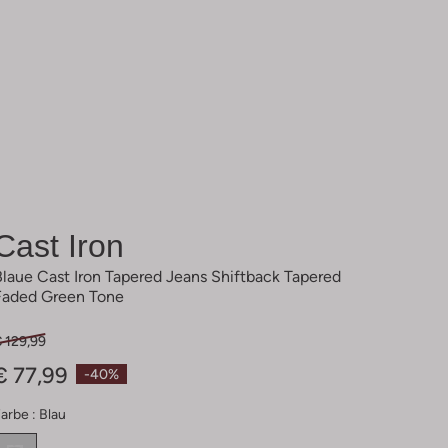
Cast Iron
Blaue Cast Iron Tapered Jeans Shiftback Tapered
Faded Green Tone
 129,99
€ 77,99
-40%
arbe :
Blau