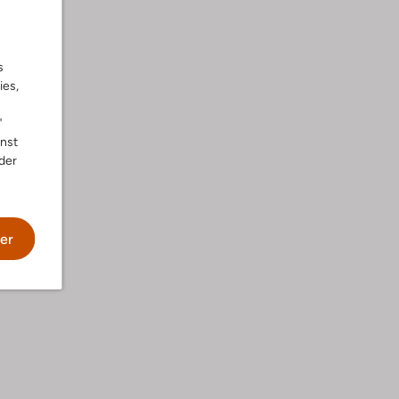
s
ies,
"
nnst
der
he
er