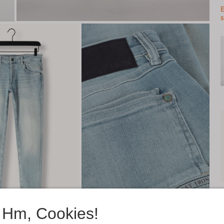
E
s
Hm, Cookies!