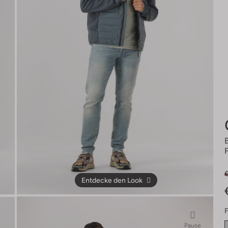
€
Entdecke den Look
F
Pause