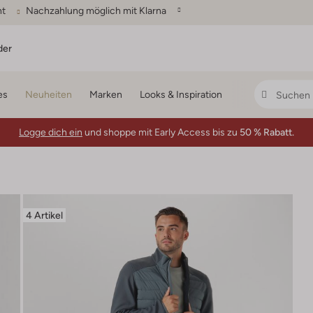
ht
Nachzahlung möglich mit Klarna
der
es
Neuheiten
Marken
Looks & Inspiration
Logge dich ein
und shoppe mit Early Access bis zu
50 % Rabatt.
4 Artikel