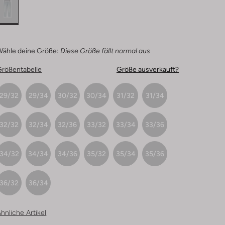
Wähle deine Größe:
Diese Größe fällt normal aus
Größentabelle
Größe ausverkauft?
29/32
29/34
30/32
30/34
31/32
31/34
32/32
32/34
32/36
33/32
33/34
33/36
34/32
34/34
34/36
35/32
35/34
35/36
36/32
36/34
hnliche Artikel