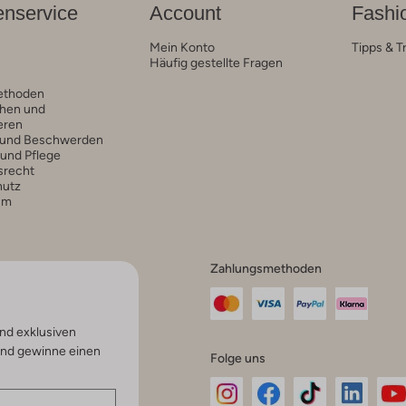
nservice
Account
Fashi
Mein Konto
Tipps & T
Häufig gestellte Fragen
ethoden
hen und
eren
 und Beschwerden
 und Pflege
srecht
hutz
um
Zahlungsmethoden
nd exklusiven
und gewinne einen
Folge uns