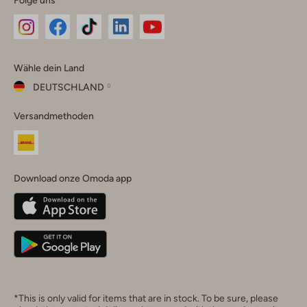
Omoda
Omoda
Omoda
Omoda
Omoda
Wähle dein Land
Instagram
Facebook
TikTok
LinkedIn
YouTube
DEUTSCHLAND
Wähle
Versandmethoden
dein
Schließ
Land
Nederland
België
(Nederlands)
Download onze Omoda app
Belgique
(Français)
Deutschland
*This is only valid for items that are in stock. To be sure, please