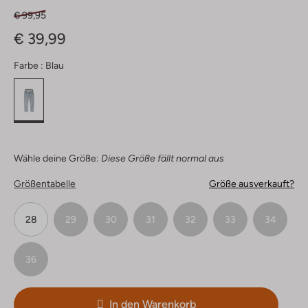
€ 99,95
€ 39,99
Farbe :
Blau
Wähle deine Größe:
Diese Größe fällt normal aus
Größentabelle
Größe ausverkauft?
28
29
30
31
32
33
34
36
In den Warenkorb