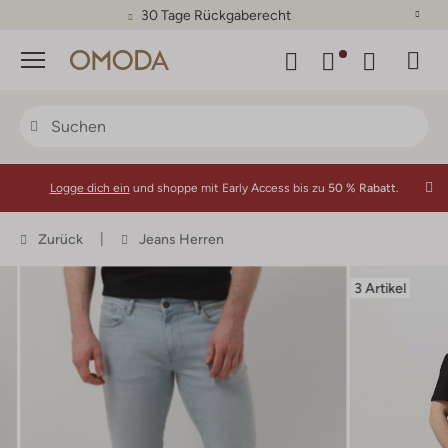
30 Tage Rückgaberecht
Menü
Logge dich ein
und shoppe mit Early Access bis zu
50 % Rabatt.
Zurück
Jeans Herren
3 Artikel