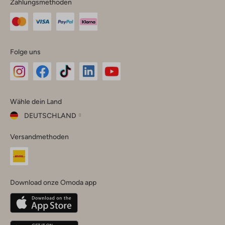
Zahlungsmethoden
Folge uns
Omoda
Omoda
Omoda
Omoda
Omoda
Wähle dein Land
Instagram
Facebook
TikTok
LinkedIn
YouTube
DEUTSCHLAND
Wähle
Versandmethoden
dein
Schließ
Land
Nederland
België
(Nederlands)
Download onze Omoda app
Belgique
(Français)
Deutschland