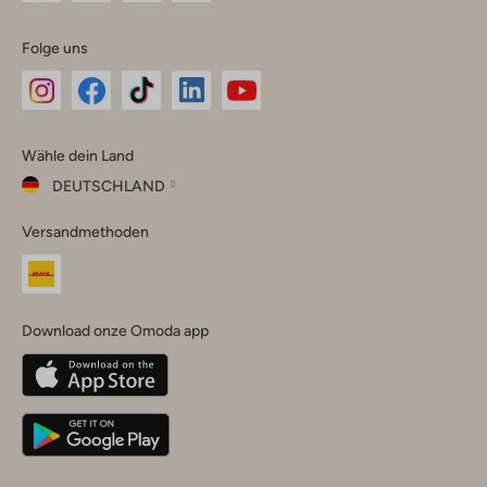
Folge uns
Omoda
Omoda
Omoda
Omoda
Omoda
Wähle dein Land
Instagram
Facebook
TikTok
LinkedIn
YouTube
DEUTSCHLAND
Wähle
Versandmethoden
dein
Schließ
Land
Nederland
België
(Nederlands)
Download onze Omoda app
Belgique
(Français)
Deutschland