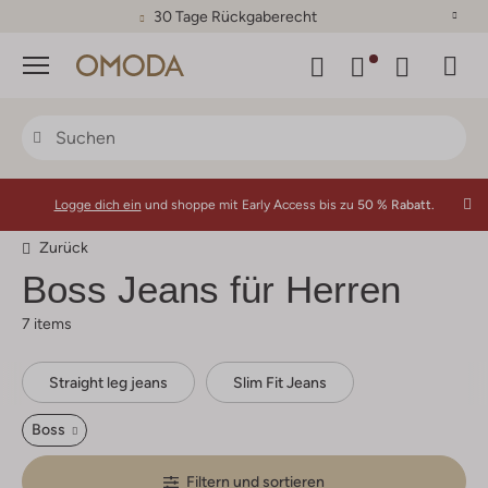
30 Tage Rückgaberecht
Menü
Logge dich ein
und shoppe mit Early Access bis zu
50 % Rabatt.
Zurück
Boss Jeans für Herren
7 items
Straight leg jeans
Slim Fit Jeans
Boss
Filtern und sortieren