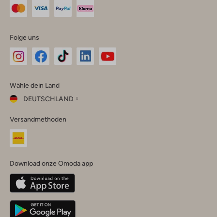
Folge uns
Omoda
Omoda
Omoda
Omoda
Omoda
Wähle dein Land
Instagram
Facebook
TikTok
LinkedIn
YouTube
DEUTSCHLAND
Wähle
Versandmethoden
dein
Schließ
Land
Nederland
België
(Nederlands)
Download onze Omoda app
Belgique
(Français)
Deutschland