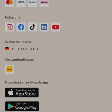
Folge uns
Omoda
Omoda
Omoda
Omoda
Omoda
Wähle dein Land
Instagram
Facebook
TikTok
LinkedIn
YouTube
DEUTSCHLAND
Wähle
Versandmethoden
dein
Schließ
Land
Nederland
België
(Nederlands)
Download onze Omoda app
Belgique
(Français)
Deutschland