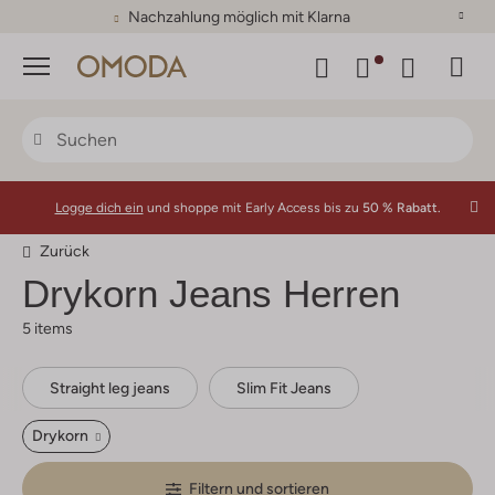
Nachzahlung möglich mit Klarna
Menü
Logge dich ein
und shoppe mit Early Access bis zu
50 % Rabatt.
Zurück
Drykorn
Jeans Herren
5 items
Straight leg jeans
Slim Fit Jeans
Drykorn
Filtern und sortieren