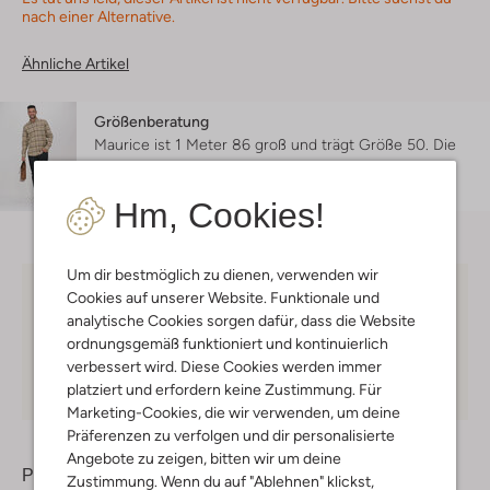
nach einer Alternative.
Ähnliche Artikel
Größenberatung
Maurice ist 1 Meter 86 groß und trägt Größe 50.
Die
Passform ist
slim
.
Hm, Cookies!
Um dir bestmöglich zu dienen, verwenden wir
Cookies auf unserer Website. Funktionale und
Kostenloser Versand
ab € 75 für Club-Omoda
analytische Cookies sorgen dafür, dass die Website
Mitglieder in Deutschland
ordnungsgemäß funktioniert und kontinuierlich
Kauf auf Rechnung
30 Tagen
Rückgaberecht
verbessert wird. Diese Cookies werden immer
platziert und erfordern keine Zustimmung. Für
Marketing-Cookies, die wir verwenden, um deine
Präferenzen zu verfolgen und dir personalisierte
Angebote zu zeigen, bitten wir um deine
Produktinformation
Zustimmung. Wenn du auf "Ablehnen" klickst,