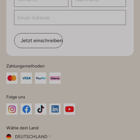
Jetzt einschreiben
Zahlungsmethoden
Folge uns
Omoda
Omoda
Omoda
Omoda
Omoda
Wähle dein Land
Instagram
Facebook
TikTok
LinkedIn
YouTube
DEUTSCHLAND