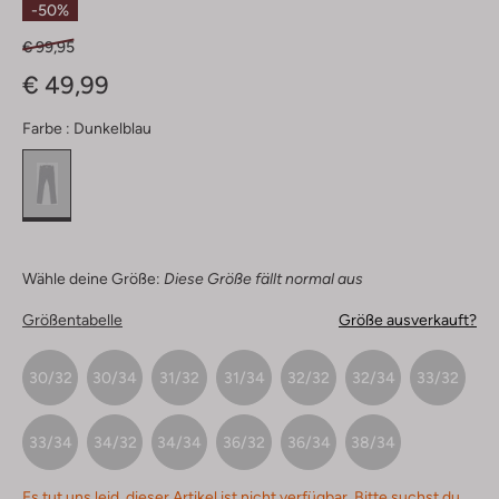
-50%
€ 99,95
€ 49,99
Farbe :
Dunkelblau
Wähle deine Größe:
Diese Größe fällt normal aus
Größentabelle
Größe ausverkauft?
30/32
30/34
31/32
31/34
32/32
32/34
33/32
33/34
34/32
34/34
36/32
36/34
38/34
Es tut uns leid, dieser Artikel ist nicht verfügbar. Bitte suchst du