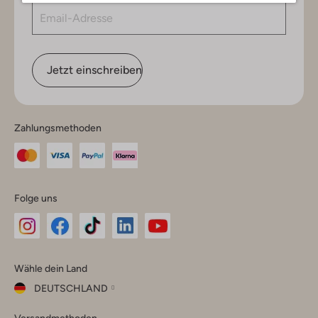
Jetzt einschreiben
Zahlungsmethoden
Folge uns
Omoda
Omoda
Omoda
Omoda
Omoda
Wähle dein Land
Instagram
Facebook
TikTok
LinkedIn
YouTube
DEUTSCHLAND
Wähle