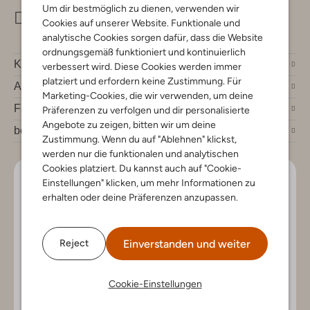
Um dir bestmöglich zu dienen, verwenden wir
info@omoda.de
Cookies auf unserer Website. Funktionale und
analytische Cookies sorgen dafür, dass die Website
ordnungsgemäß funktioniert und kontinuierlich
Kundenservice
verbessert wird. Diese Cookies werden immer
platziert und erfordern keine Zustimmung. Für
Account
Marketing-Cookies, die wir verwenden, um deine
Fashion News
Präferenzen zu verfolgen und dir personalisierte
Angebote zu zeigen, bitten wir um deine
bei Omoda
Zustimmung. Wenn du auf "Ablehnen" klickst,
werden nur die funktionalen und analytischen
Cookies platziert. Du kannst auch auf "Cookie-
Lass uns in Kontakt bleiben
Einstellungen" klicken, um mehr Informationen zu
erhalten oder deine Präferenzen anzupassen.
Bleib auf dem Laufenden mit den neuesten Artikeln und
exklusiven Angeboten, nur für dich. Abonniere den
Newsletter und gewinne einen Einkaufsgutschein im
Einverstanden und weiter
Reject
Wert von €150.
Cookie-Einstellungen