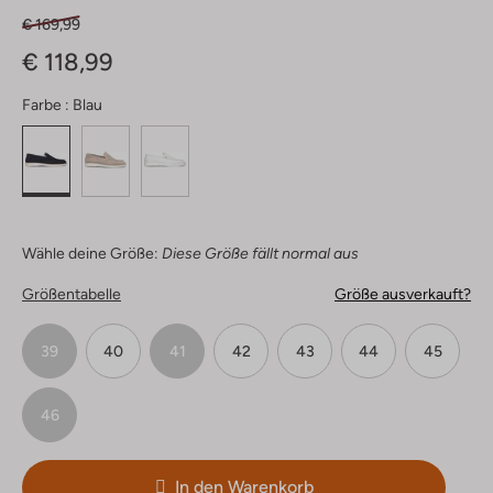
€ 169,99
€ 118,99
Farbe :
Blau
Wähle deine Größe:
Diese Größe fällt normal aus
Größentabelle
Größe ausverkauft?
39
40
41
42
43
44
45
46
In den Warenkorb