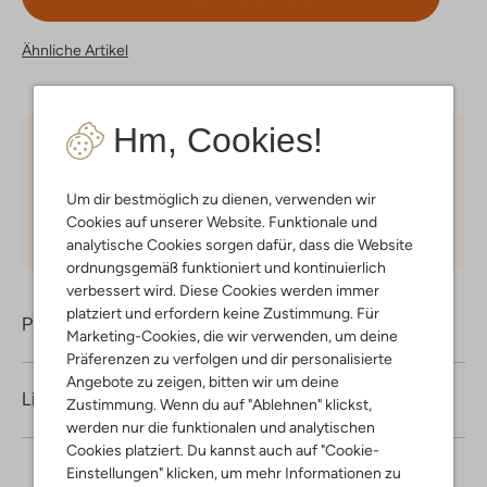
Ähnliche Artikel
Hm, Cookies!
Kostenloser Versand
ab € 75 für Club-Omoda
Mitglieder in Deutschland
Um dir bestmöglich zu dienen, verwenden wir
Kauf auf Rechnung
30 Tagen
Rückgaberecht
Cookies auf unserer Website. Funktionale und
analytische Cookies sorgen dafür, dass die Website
ordnungsgemäß funktioniert und kontinuierlich
verbessert wird. Diese Cookies werden immer
platziert und erfordern keine Zustimmung. Für
Produktinformation
Marketing-Cookies, die wir verwenden, um deine
Präferenzen zu verfolgen und dir personalisierte
Angebote zu zeigen, bitten wir um deine
Lieferung & Rückgabe
Zustimmung. Wenn du auf "Ablehnen" klickst,
werden nur die funktionalen und analytischen
Cookies platziert. Du kannst auch auf "Cookie-
Einstellungen" klicken, um mehr Informationen zu