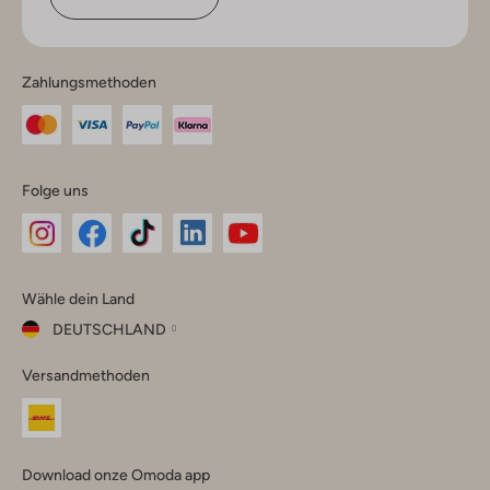
Zahlungsmethoden
Folge uns
Omoda
Omoda
Omoda
Omoda
Omoda
Wähle dein Land
Instagram
Facebook
TikTok
LinkedIn
YouTube
DEUTSCHLAND
Wähle
Versandmethoden
dein
Schließ
Land
Nederland
België
(Nederlands)
Download onze Omoda app