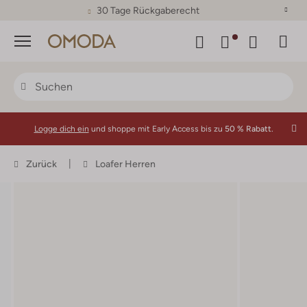
30 Tage Rückgaberecht
Menü
Logge dich ein
und shoppe mit Early Access bis zu
50 % Rabatt.
Zurück
Loafer Herren