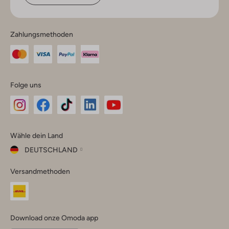
Zahlungsmethoden
Folge uns
Omoda
Omoda
Omoda
Omoda
Omoda
Wähle dein Land
Instagram
Facebook
TikTok
LinkedIn
YouTube
DEUTSCHLAND
Wähle
Versandmethoden
dein
Schließ
Land
Nederland
België
(Nederlands)
Download onze Omoda app
Belgique
(Français)