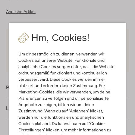
Ähnliche Artikel
Hm, Cookies!
Kostenloser Versand
ab € 75 für Club-Omoda
Mitglieder in Deutschland
Um dir bestmöglich zu dienen, verwenden wir
Kauf auf Rechnung
30 Tagen
Rückgaberecht
Cookies auf unserer Website. Funktionale und
analytische Cookies sorgen dafür, dass die Website
ordnungsgemäß funktioniert und kontinuierlich
verbessert wird. Diese Cookies werden immer
platziert und erfordern keine Zustimmung. Für
Produktinformation
Marketing-Cookies, die wir verwenden, um deine
Präferenzen zu verfolgen und dir personalisierte
Angebote zu zeigen, bitten wir um deine
Lieferung & Rückgabe
Zustimmung. Wenn du auf "Ablehnen" klickst,
werden nur die funktionalen und analytischen
Cookies platziert. Du kannst auch auf "Cookie-
Einstellungen" klicken, um mehr Informationen zu