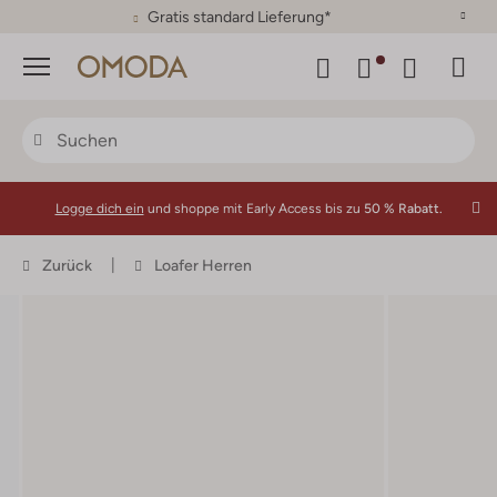
30 Tage Rückgaberecht
Menü
Logge dich ein
und shoppe mit Early Access bis zu
50 % Rabatt.
Zurück
Loafer Herren