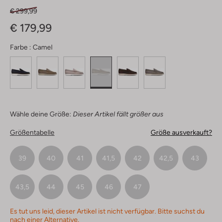
€ 299,99
€ 179,99
Farbe :
Camel
Wähle deine Größe:
Dieser Artikel fällt größer aus
Größentabelle
Größe ausverkauft?
39
40
41
41,5
42
42,5
43
43,5
44
45
46
47
Es tut uns leid, dieser Artikel ist nicht verfügbar. Bitte suchst du
nach einer Alternative.