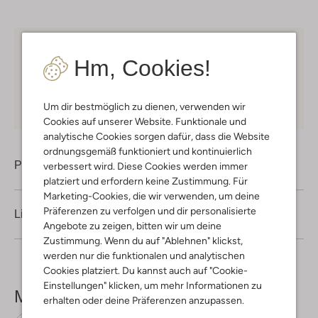
Kostenloser Versand
ab € 75 für Club-Omoda
Hm, Cookies!
Mitglieder in Deutschland
Kauf auf Rechnung
30 Tagen
Rückgaberecht
Um dir bestmöglich zu dienen, verwenden wir
Cookies auf unserer Website. Funktionale und
analytische Cookies sorgen dafür, dass die Website
ordnungsgemäß funktioniert und kontinuierlich
Produktinformation
verbessert wird. Diese Cookies werden immer
platziert und erfordern keine Zustimmung. Für
Marketing-Cookies, die wir verwenden, um deine
Präferenzen zu verfolgen und dir personalisierte
Lieferung & Rückgabe
Angebote zu zeigen, bitten wir um deine
Zustimmung. Wenn du auf "Ablehnen" klickst,
werden nur die funktionalen und analytischen
Cookies platziert. Du kannst auch auf "Cookie-
Einstellungen" klicken, um mehr Informationen zu
Mehr sehen
erhalten oder deine Präferenzen anzupassen.