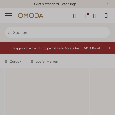
30 Tage Rückgaberecht
Menü
Logge dich ein
und shoppe mit Early Access bis zu
50 % Rabatt.
Zurück
Loafer Herren