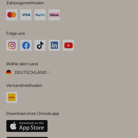
Zahlungsmethoden
Folge uns
Omoda
Omoda
Omoda
Omoda
Omoda
Wähle dein Land
Instagram
Facebook
TikTok
LinkedIn
YouTube
DEUTSCHLAND
Wähle
Versandmethoden
dein
Schließ
Land
Nederland
België
(Nederlands)
Download onze Omoda app
Belgique
(Français)
Deutschland