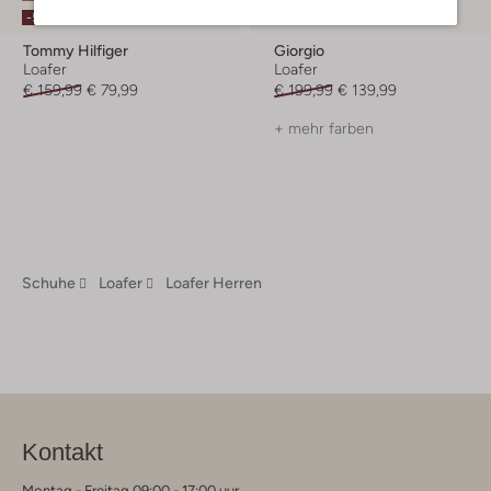
-30%
-50%
Tommy Hilfiger
Giorgio
Loafer
Loafer
€ 159,99
€ 79,99
€ 199,99
€ 139,99
+ mehr farben
Schuhe
Loafer
Loafer Herren
Kontakt
Montag - Freitag 09:00 - 17:00 uur