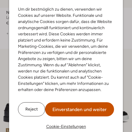
-30%
Um dir bestmöglich zu dienen, verwenden wir
Nubikk
Magnanni
Cookies auf unserer Website. Funktionale und
Loafer
Loafer
analytische Cookies sorgen dafür, dass die Website
€ 219,99
€ 389,99
€ 272,99
ordnungsgemäß funktioniert und kontinuierlich
+ mehr farben
+ mehr farben
verbessert wird. Diese Cookies werden immer
platziert und erfordern keine Zustimmung. Für
Marketing-Cookies, die wir verwenden, um deine
Präferenzen zu verfolgen und dir personalisierte
Angebote zu zeigen, bitten wir um deine
Zustimmung. Wenn du auf "Ablehnen" klickst,
werden nur die funktionalen und analytischen
Cookies platziert. Du kannst auch auf "Cookie-
Einstellungen" klicken, um mehr Informationen zu
erhalten oder deine Präferenzen anzupassen.
Einverstanden und weiter
Reject
Cookie-Einstellungen
Letzter Artikel