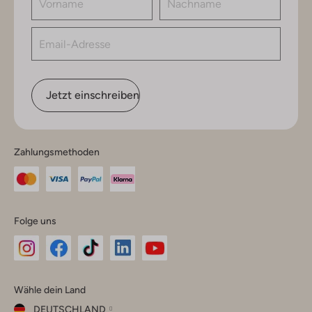
Jetzt einschreiben
Zahlungsmethoden
Folge uns
Omoda
Omoda
Omoda
Omoda
Omoda
Wähle dein Land
Instagram
Facebook
TikTok
LinkedIn
YouTube
DEUTSCHLAND