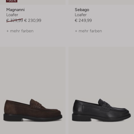
-30%
Magnanni
Sebago
Loafer
Loafer
€ 329,99
€ 230,99
€ 249,99
+ mehr farben
+ mehr farben