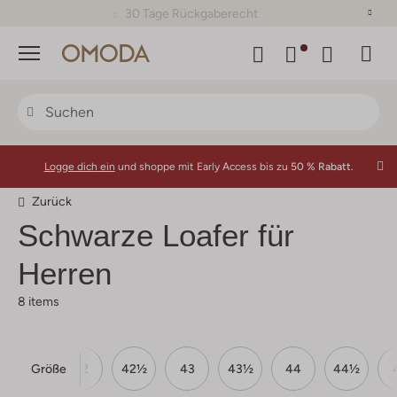
30 Tage Rückgaberecht
Menü
Logge dich ein
und shoppe mit Early Access bis zu
50 % Rabatt.
Zurück
Schwarze Loafer für
Herren
8 items
Größe
41½
42
42½
43
43½
44
44½