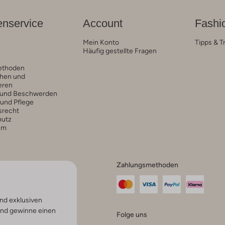
nservice
Account
Fashi
Mein Konto
Tipps & T
Häufig gestellte Fragen
ethoden
hen und
eren
 und Beschwerden
 und Pflege
srecht
hutz
um
Zahlungsmethoden
nd exklusiven
und gewinne einen
Folge uns