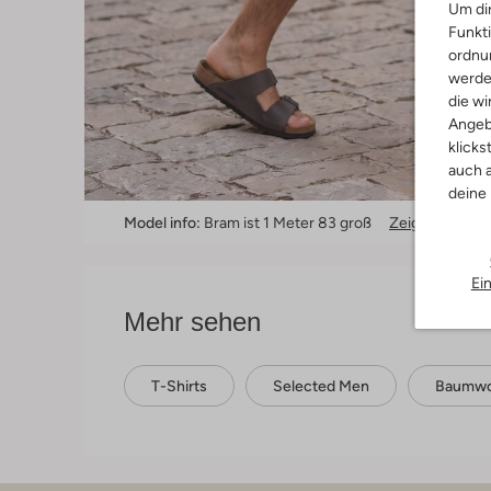
Um dir
Funkti
ordnun
werde
die wi
Angeb
klicks
auch a
deine
Model info:
Bram ist 1 Meter 83 groß
Zeige mehr In
Ei
Mehr sehen
T-Shirts
Selected Men
Baumwo