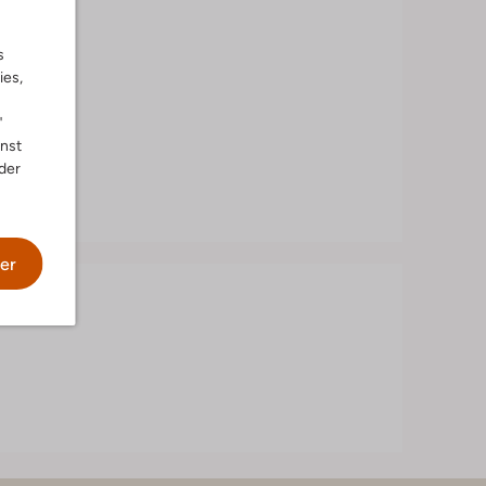
s
ies,
"
nnst
der
er