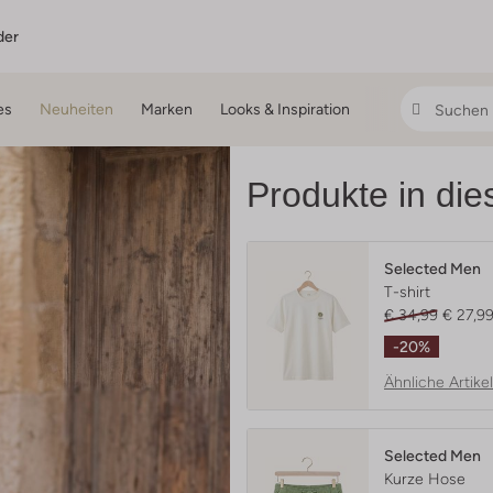
der
es
Neuheiten
Marken
Looks & Inspiration
Produkte in di
Selected Men
T-shirt
€ 34,99
€ 27,9
-20%
Ähnliche Artikel
Selected Men
Kurze Hose