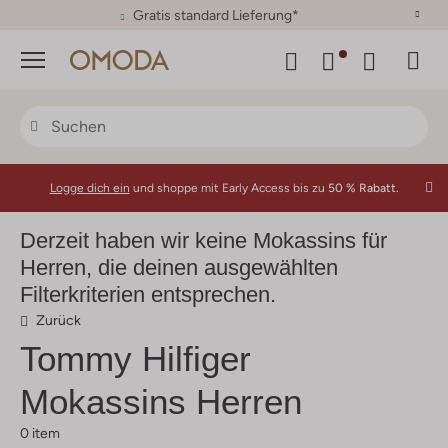
30 Tage Rückgaberecht
Menü
Logge dich ein
und shoppe mit Early Access bis zu
50 % Rabatt.
Derzeit haben wir keine Mokassins für
Herren, die deinen ausgewählten
Filterkriterien entsprechen.
Zurück
Tommy Hilfiger
Mokassins Herren
0 item