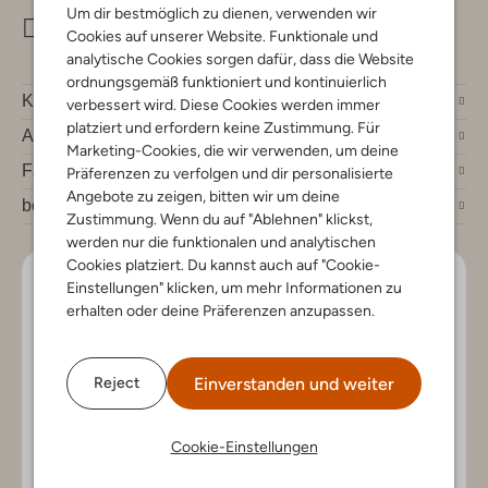
Um dir bestmöglich zu dienen, verwenden wir
info@omoda.de
Cookies auf unserer Website. Funktionale und
analytische Cookies sorgen dafür, dass die Website
ordnungsgemäß funktioniert und kontinuierlich
Kundenservice
verbessert wird. Diese Cookies werden immer
platziert und erfordern keine Zustimmung. Für
Account
Marketing-Cookies, die wir verwenden, um deine
Fashion News
Präferenzen zu verfolgen und dir personalisierte
Angebote zu zeigen, bitten wir um deine
bei Omoda
Zustimmung. Wenn du auf "Ablehnen" klickst,
werden nur die funktionalen und analytischen
Cookies platziert. Du kannst auch auf "Cookie-
Lass uns in Kontakt bleiben
Einstellungen" klicken, um mehr Informationen zu
erhalten oder deine Präferenzen anzupassen.
Bleib auf dem Laufenden mit den neuesten Artikeln und
exklusiven Angeboten, nur für dich. Abonniere den
Newsletter und gewinne einen Einkaufsgutschein im
Einverstanden und weiter
Reject
Wert von €150.
Cookie-Einstellungen