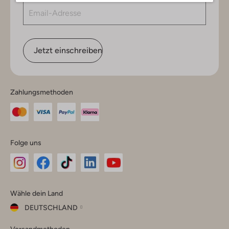
Jetzt einschreiben
Zahlungsmethoden
Folge uns
Omoda
Omoda
Omoda
Omoda
Omoda
Wähle dein Land
Instagram
Facebook
TikTok
LinkedIn
YouTube
DEUTSCHLAND
Wähle