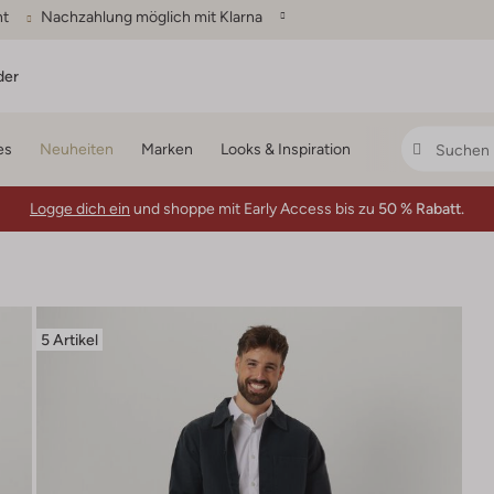
ht
Nachzahlung möglich mit Klarna
der
es
Neuheiten
Marken
Looks & Inspiration
Logge dich ein
und shoppe mit Early Access bis zu
50 % Rabatt.
5 Artikel