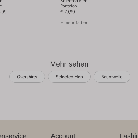
en
Selected Men
d
Pantalon
4,99
€ 79,99
+ mehr farben
Mehr sehen
Overshirts
Selected Men
Baumwolle
nservice
Account
Fashi