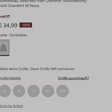
Dunkelblau Selected Men Overshirt Slhloosetony-
Twill Overshirt W Noos
€ 69,95
€ 34,99
-50%
arbe :
Dunkelblau
Wähle deine Größe:
Diese Größe fällt normal aus
Größentabelle
Größe ausverkauft?
S
M
L
XL
XXL
hnliche Artikel