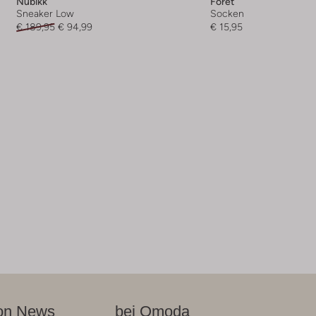
Nubikk
Forét
Sneaker Low
Socken
€ 189,95
€ 94,99
€ 15,95
on News
bei Omoda