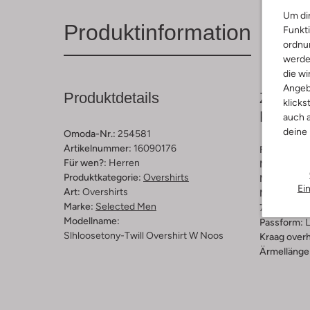
Um dir
Produktinformation
Funkti
ordnun
werde
die wi
Angeb
Produktdetails
Zusamm
klicks
Passfo
auch a
deine
Omoda-Nr.:
254581
Artikelnummer:
16090176
Farbe :
Dun
Für wen?:
Herren
Muster:
Ge
Produktkategorie:
Overshirts
Material:
Ba
Ei
Art:
Overshirts
Materiaalp
Marke:
Selected Men
70% Katoen
Modellname:
Passform:
L
Slhloosetony-Twill Overshirt W Noos
Kraag over
Ärmellänge