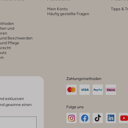
Mein Konto
Tipps & T
Häufig gestellte Fragen
ethoden
hen und
eren
 und Beschwerden
 und Pflege
srecht
hutz
um
Zahlungsmethoden
nd exklusiven
und gewinne einen
Folge uns
Omoda
Omoda
Omoda
Omoda
Om