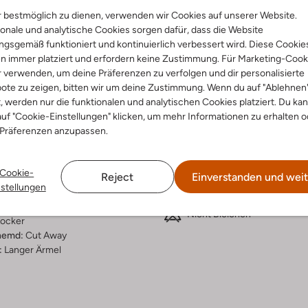
 bestmöglich zu dienen, verwenden wir Cookies auf unserer Website.
Lieferung & Rückgabe
onale und analytische Cookies sorgen dafür, dass die Website
gsgemäß funktioniert und kontinuierlich verbessert wird. Diese Cookie
n immer platziert und erfordern keine Zustimmung. Für Marketing-Cook
r verwenden, um deine Präferenzen zu verfolgen und dir personalisierte
ote zu zeigen, bitten wir um deine Zustimmung. Wenn du auf "Ablehnen
ensetzung &
Waschanleitung
t, werden nur die funktionalen und analytischen Cookies platziert. Du ka
rm
uf "Cookie-Einstellungen" klicken, um mehr Informationen zu erhalten o
 Präferenzen anzupassen.
bei 40 Grad normal Schon
kelblau
Max. 150 °C
rade
Cookie-
Im Schatten trocknen
Reject
Einverstanden und weit
umwolle
nstellungen
ercentages:
Chemisch Reinigen
 En 30% Gerecycled Katoen
Nicht Bleichen
ocker
hemd:
Cut Away
:
Langer Ärmel