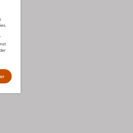
s
ies,
"
nnst
der
wäsche
er