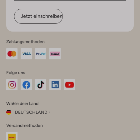
Jetzt einschreiben
Zahlungsmethoden
Folge uns
Omoda
Omoda
Omoda
Omoda
Omoda
Wähle dein Land
Instagram
Facebook
TikTok
LinkedIn
YouTube
DEUTSCHLAND
Wähle
Versandmethoden
dein
Schließ
Land