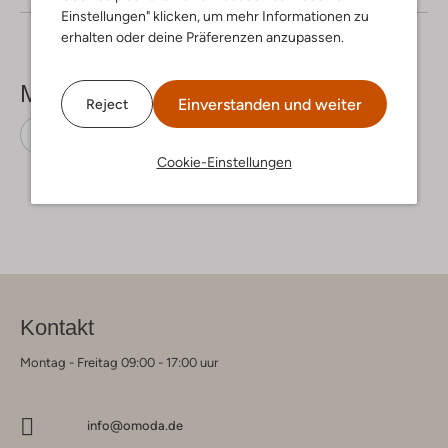
Einstellungen" klicken, um mehr Informationen zu
erhalten oder deine Präferenzen anzupassen.
Mehr sehen
Einverstanden und weiter
Reject
Overshirts
Kultivate
Baumwolle
Cookie-Einstellungen
Kontakt
Montag - Freitag 09:00 - 17:00 uur
info@omoda.de