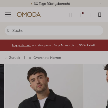
30 Tage Rückgaberecht
Menü
Logge dich ein
und shoppe mit Early Access bis zu
50 % Rabatt.
Zurück
Overshirts Herren