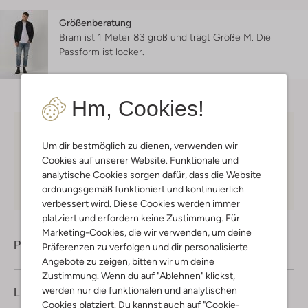
Größenberatung
Bram ist 1 Meter 83 groß und trägt Größe M.
Die
Passform ist
locker
.
Hm, Cookies!
Kostenloser Versand
ab € 75 für Club-Omoda
Um dir bestmöglich zu dienen, verwenden wir
Mitglieder in Deutschland
Cookies auf unserer Website. Funktionale und
Kauf auf Rechnung
30 Tagen
Rückgaberecht
analytische Cookies sorgen dafür, dass die Website
ordnungsgemäß funktioniert und kontinuierlich
verbessert wird. Diese Cookies werden immer
platziert und erfordern keine Zustimmung. Für
Marketing-Cookies, die wir verwenden, um deine
Produktinformation
Präferenzen zu verfolgen und dir personalisierte
Angebote zu zeigen, bitten wir um deine
Zustimmung. Wenn du auf "Ablehnen" klickst,
werden nur die funktionalen und analytischen
Lieferung & Rückgabe
Cookies platziert. Du kannst auch auf "Cookie-