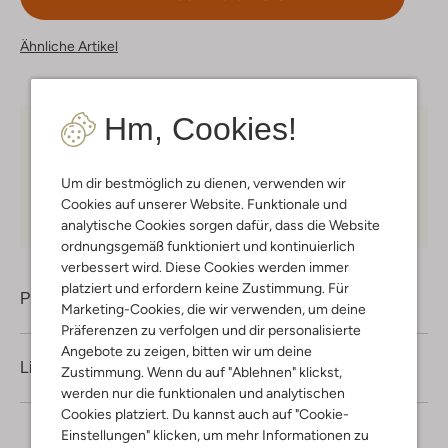
Ähnliche Artikel
Hm, Cookies!
Kostenloser Versand
ab € 75 für Club-Omoda
Mitglieder in Deutschland
Um dir bestmöglich zu dienen, verwenden wir
Kauf auf Rechnung
30 Tagen
Rückgaberecht
Cookies auf unserer Website. Funktionale und
analytische Cookies sorgen dafür, dass die Website
ordnungsgemäß funktioniert und kontinuierlich
verbessert wird. Diese Cookies werden immer
platziert und erfordern keine Zustimmung. Für
Produktinformation
Marketing-Cookies, die wir verwenden, um deine
Präferenzen zu verfolgen und dir personalisierte
Angebote zu zeigen, bitten wir um deine
Lieferung & Rückgabe
Zustimmung. Wenn du auf "Ablehnen" klickst,
werden nur die funktionalen und analytischen
Cookies platziert. Du kannst auch auf "Cookie-
Einstellungen" klicken, um mehr Informationen zu