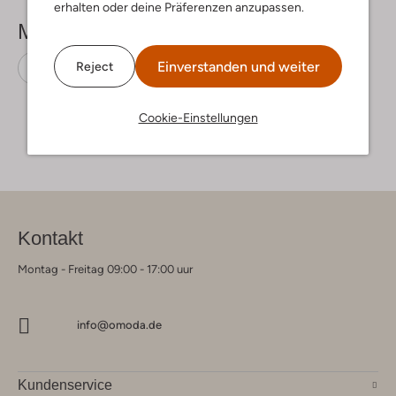
erhalten oder deine Präferenzen anzupassen.
Mehr sehen
Einverstanden und weiter
Reject
Pantoletten
Clay
Leder-Optik
Cookie-Einstellungen
Kontakt
Montag - Freitag 09:00 - 17:00 uur
info@omoda.de
Kundenservice