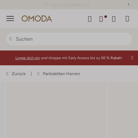
30 Tage Rückgaberecht
Menü
Logge dich ein
und shoppe mit Early Access bis zu
50 % Rabatt.
Zurück
Pantoletten Herren