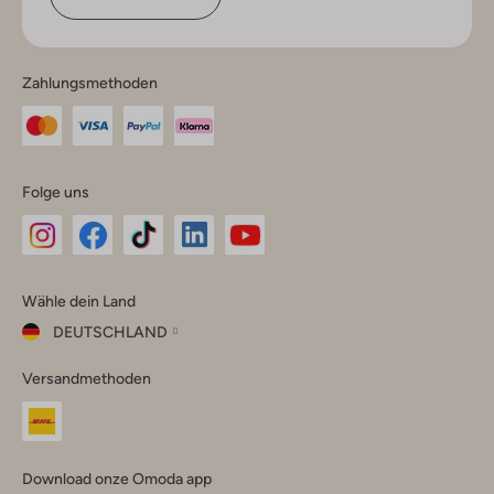
Zahlungsmethoden
Folge uns
Omoda
Omoda
Omoda
Omoda
Omoda
Wähle dein Land
Instagram
Facebook
TikTok
LinkedIn
YouTube
DEUTSCHLAND
Wähle
Versandmethoden
dein
Schließ
Land
Nederland
België
(Nederlands)
Download onze Omoda app