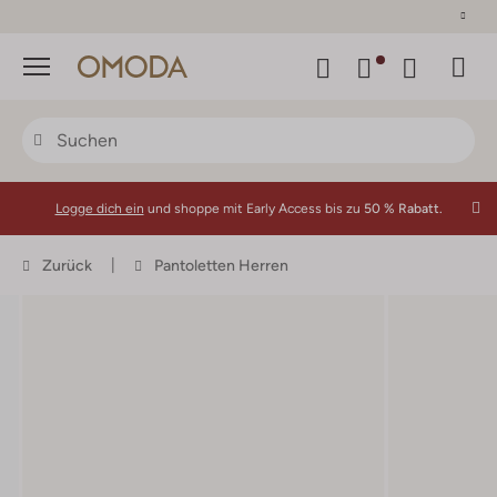
30 Tage Rückgaberecht
Menü
Logge dich ein
und shoppe mit Early Access bis zu
50 % Rabatt.
Zurück
Pantoletten Herren