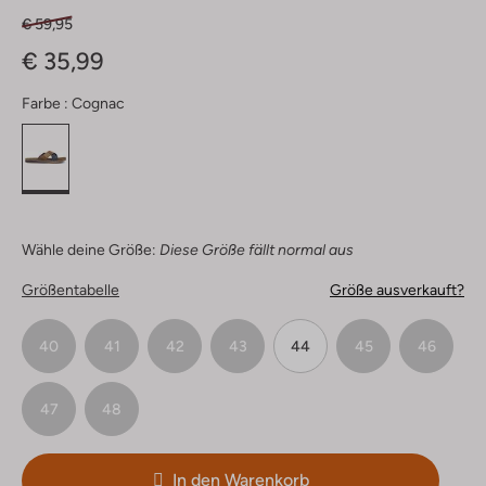
€ 59,95
€ 35,99
Farbe :
Cognac
Wähle deine Größe:
Diese Größe fällt normal aus
Größentabelle
Größe ausverkauft?
40
41
42
43
44
45
46
47
48
In den Warenkorb