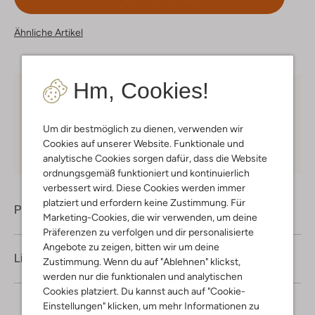
Ähnliche Artikel
Hm, Cookies!
Kostenloser Versand
ab € 75 für Club-Omoda
Mitglieder in Deutschland
Um dir bestmöglich zu dienen, verwenden wir
Kauf auf Rechnung
30 Tagen
Rückgaberecht
Cookies auf unserer Website. Funktionale und
analytische Cookies sorgen dafür, dass die Website
ordnungsgemäß funktioniert und kontinuierlich
verbessert wird. Diese Cookies werden immer
platziert und erfordern keine Zustimmung. Für
Produktinformation
Marketing-Cookies, die wir verwenden, um deine
Präferenzen zu verfolgen und dir personalisierte
Angebote zu zeigen, bitten wir um deine
Lieferung & Rückgabe
Zustimmung. Wenn du auf "Ablehnen" klickst,
werden nur die funktionalen und analytischen
Cookies platziert. Du kannst auch auf "Cookie-
Einstellungen" klicken, um mehr Informationen zu