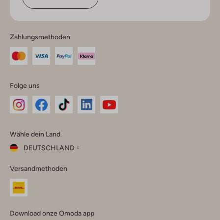
Zahlungsmethoden
Folge uns
Omoda
Omoda
Omoda
Omoda
Omoda
Wähle dein Land
Instagram
Facebook
TikTok
LinkedIn
YouTube
DEUTSCHLAND
Wähle
Versandmethoden
dein
Schließ
Land
Nederland
België
(Nederlands)
Download onze Omoda app