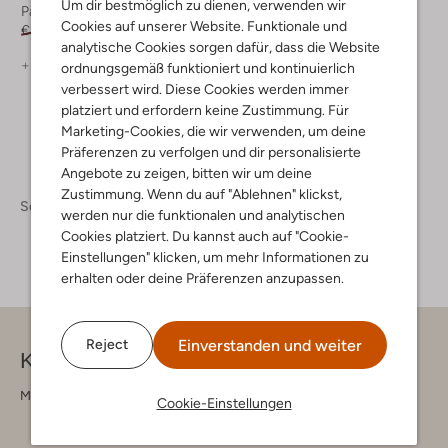
Um dir bestmöglich zu dienen, verwenden wir
Pantoletten
Cookies auf unserer Website. Funktionale und
€ 89,99
€ 80,99
analytische Cookies sorgen dafür, dass die Website
+ mehr farben
ordnungsgemäß funktioniert und kontinuierlich
verbessert wird. Diese Cookies werden immer
platziert und erfordern keine Zustimmung. Für
Marketing-Cookies, die wir verwenden, um deine
Präferenzen zu verfolgen und dir personalisierte
Angebote zu zeigen, bitten wir um deine
Zustimmung. Wenn du auf "Ablehnen" klickst,
Schuhe
Pantoletten
Pantoletten Herren
werden nur die funktionalen und analytischen
Cookies platziert. Du kannst auch auf "Cookie-
Einstellungen" klicken, um mehr Informationen zu
erhalten oder deine Präferenzen anzupassen.
Einverstanden und weiter
Reject
Kontakt
Montag - Freitag 09:00 - 17:00 uur
Cookie-Einstellungen