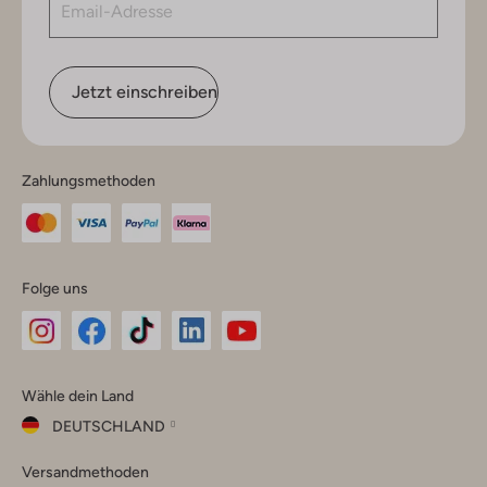
Jetzt einschreiben
Zahlungsmethoden
Folge uns
Omoda
Omoda
Omoda
Omoda
Omoda
Wähle dein Land
Instagram
Facebook
TikTok
LinkedIn
YouTube
DEUTSCHLAND
Wähle
Versandmethoden
dein
Schließ