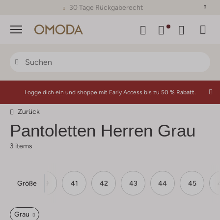
30 Tage Rückgaberecht
Menü
Logge dich ein
und shoppe mit Early Access bis zu
50 % Rabatt.
Zurück
Pantoletten Herren Grau
3 items
Größe
39
41
42
43
44
45
Grau