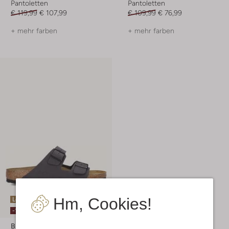
Pantoletten
Pantoletten
€ 119,99
€ 107,99
€ 109,99
€ 76,99
+ mehr farben
+ mehr farben
Hm, Cookies!
Letzte Größen
-10%
Birkenstock