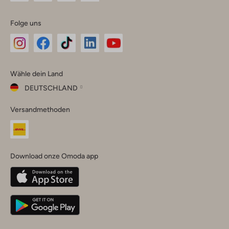
Folge uns
Omoda
Omoda
Omoda
Omoda
Omoda
Wähle dein Land
Instagram
Facebook
TikTok
LinkedIn
YouTube
DEUTSCHLAND
Wähle
Versandmethoden
dein
Schließ
Land
Nederland
België
(Nederlands)
Download onze Omoda app
Belgique
(Français)
Deutschland