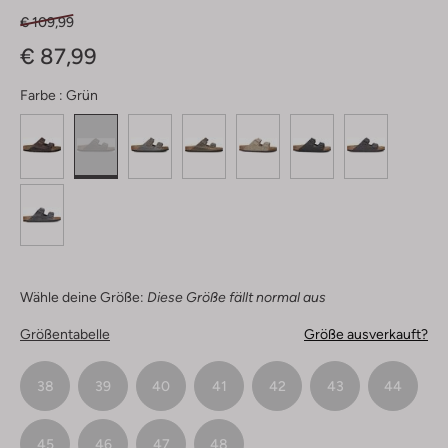
€ 109,99
€ 87,99
Farbe :
Grün
Wähle deine Größe:
Diese Größe fällt normal aus
Größentabelle
Größe ausverkauft?
38
39
40
41
42
43
44
45
46
47
48