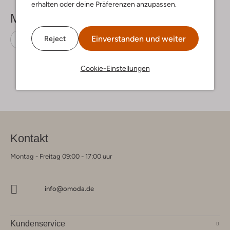
erhalten oder deine Präferenzen anzupassen.
Mehr sehen
Einverstanden und weiter
Reject
Pantoletten
Clay
Leder-Optik
Cookie-Einstellungen
Kontakt
Montag - Freitag 09:00 - 17:00 uur
info@omoda.de
Kundenservice