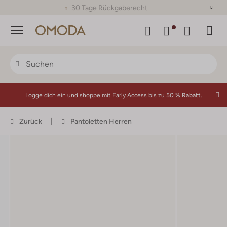
30 Tage Rückgaberecht
Menü
Logge dich ein
und shoppe mit Early Access bis zu
50 % Rabatt.
Zurück
Pantoletten Herren