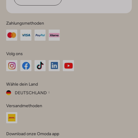
Zahlungsmethoden
Volg ons
Omoda
Omoda
Omoda
Omoda
Omoda
Wähle dein Land
Instagram
Facebook
TikTok
LinkedIn
YouTube
DEUTSCHLAND
Wähle
Versandmethoden
dein
Schließ
Land
Nederland
België
(Nederlands)
Download onze Omoda app