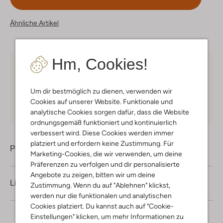
Ähnliche Artikel
Hm, Cookies!
Kostenloser Versand
ab € 75 für Club-Omoda
Mitglieder in Deutschland
Um dir bestmöglich zu dienen, verwenden wir
Kauf auf Rechnung
30 Tagen
Rückgaberecht
Cookies auf unserer Website. Funktionale und
analytische Cookies sorgen dafür, dass die Website
ordnungsgemäß funktioniert und kontinuierlich
verbessert wird. Diese Cookies werden immer
platziert und erfordern keine Zustimmung. Für
Produktinformation
Marketing-Cookies, die wir verwenden, um deine
Präferenzen zu verfolgen und dir personalisierte
Angebote zu zeigen, bitten wir um deine
Lieferung & Rückgabe
Zustimmung. Wenn du auf "Ablehnen" klickst,
werden nur die funktionalen und analytischen
Cookies platziert. Du kannst auch auf "Cookie-
Einstellungen" klicken, um mehr Informationen zu