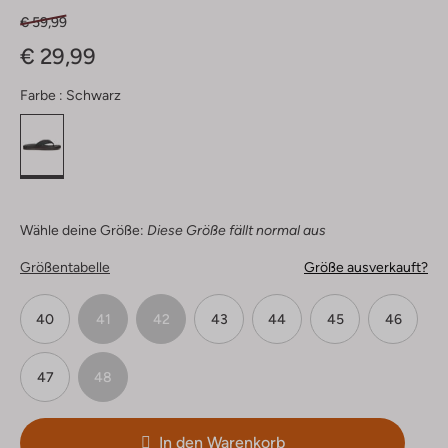
€ 59,99
€ 29,99
Farbe :
Schwarz
Wähle deine Größe:
Diese Größe fällt normal aus
Größentabelle
Größe ausverkauft?
40
41
42
43
44
45
46
47
48
In den Warenkorb