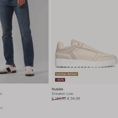
Letzter Artikel
-50%
e
Nubikk
ns
Sneaker Low
€ 189,95
€ 94,99
en