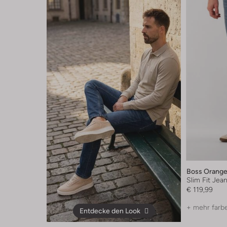
Boss Orang
Slim Fit Jea
€ 119,99
+ mehr farb
Entdecke den Look