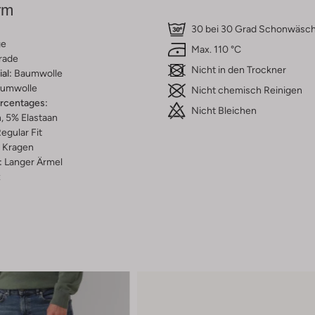
rm
30 bei 30 Grad Schonwäsc
ge
Max. 110 °C
rade
Nicht in den Trockner
al:
Baumwolle
umwolle
Nicht chemisch Reinigen
ercentages:
Nicht Bleichen
, 5% Elastaan
egular Fit
Kragen
:
Langer Ärmel
z