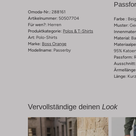
Passfo
Omoda-Nr.:
288161
Artikelnummer:
50507704
Farbe :
Bei
Für wen?:
Herren
Muster:
Ge
Produktkategorie:
Polos & T-Shirts
Innenmateri
Art:
Polo-Shirts
Material:
Ba
Marke:
Boss Orange
Materiaalp
Modellname:
Passerby
95% Katoen
Passform:
R
Ausschnitt:
Ärmellänge
Länge:
Kur
Vervollständige deinen
Look