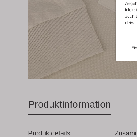
Angeb
klicks
auch a
deine
Ei
Produktinformation
Produktdetails
Zusamm