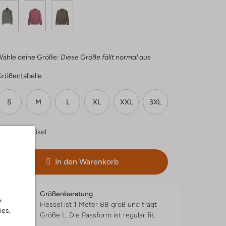
Wähle deine Größe:
Diese Größe fällt normal aus
Größentabelle
S
M
L
XL
XXL
3XL
hnliche Artikel
In den Warenkorb
Größenberatung
s
Hessel ist 1 Meter 88 groß und trägt
ies,
Größe L.
Die Passform ist
regular fit
.