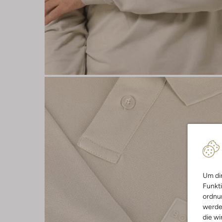
Um dir
Funkti
ordnun
werde
die wi