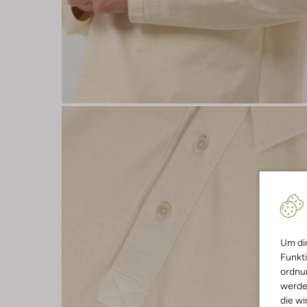
Um dir
Funkti
ordnun
werde
die wi