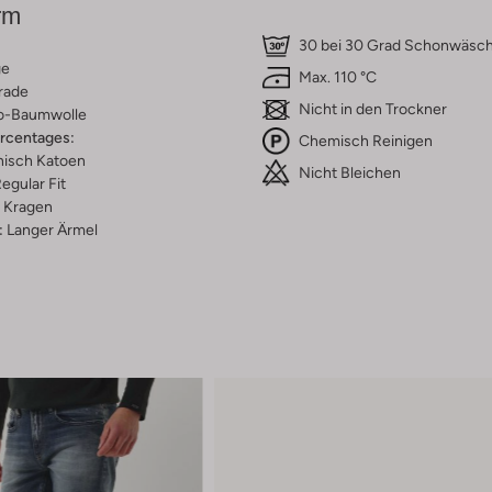
rm
30 bei 30 Grad Schonwäsc
ge
Max. 110 °C
rade
Nicht in den Trockner
o-Baumwolle
ercentages:
Chemisch Reinigen
isch Katoen
Nicht Bleichen
egular Fit
Kragen
:
Langer Ärmel