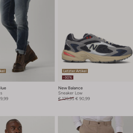
ikel
Letzter Artikel
-30%
Blue
New Balance
ns
Sneaker Low
89,99
€ 129,95
€ 90,99