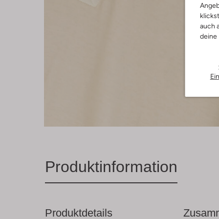
Angeb
klicks
auch a
deine
Ei
Produktinformation
Produktdetails
Zusamm