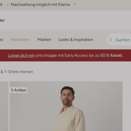
ht
Nachzahlung möglich mit Klarna
der
es
Neuheiten
Marken
Looks & Inspiration
Logge dich ein
und shoppe mit Early Access bis zu
50 % Rabatt.
 & T-Shirts Herren
3 Artikel