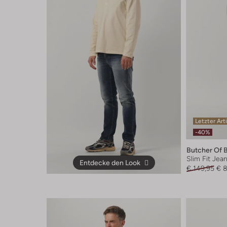
Letzter Art
-40%
Butcher Of 
Slim Fit Jea
Entdecke den Look
€ 149,95
€ 