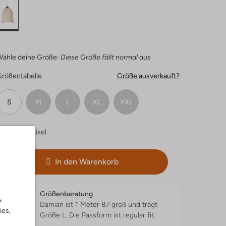
Wähle deine Größe:
Diese Größe fällt normal aus
Größentabelle
Größe ausverkauft?
S
M
L
XL
XXL
hnliche Artikel
In den Warenkorb
Größenberatung
s
Damian ist 1 Meter 87 groß und trägt
ies,
Größe L.
Die Passform ist
regular fit
.