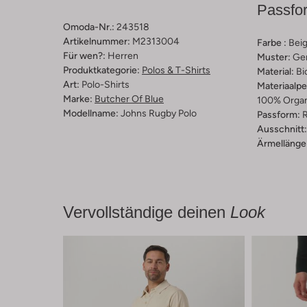
Passfo
Omoda-Nr.:
243518
Artikelnummer:
M2313004
Farbe :
Bei
Für wen?:
Herren
Muster:
Ge
Produktkategorie:
Polos & T-Shirts
Material:
Bi
Art:
Polo-Shirts
Materiaalp
Marke:
Butcher Of Blue
100% Organ
Modellname:
Johns Rugby Polo
Passform:
R
Ausschnitt:
Ärmellänge
Vervollständige deinen
Look