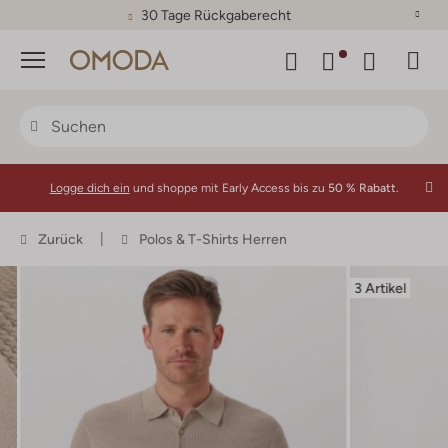
30 Tage Rückgaberecht
Menü
Logge dich ein
und shoppe mit Early Access bis zu
50 % Rabatt.
Zurück
Polos & T-Shirts Herren
3 Artikel