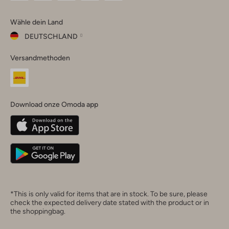
Omoda
Omoda
Omoda
Omoda
Omoda
Wähle dein Land
Instagram
Facebook
TikTok
LinkedIn
YouTube
DEUTSCHLAND
Wähle
Versandmethoden
dein
Schließ
Land
Nederland
België
(Nederlands)
Download onze Omoda app
Belgique
(Français)
Deutschland
*This is only valid for items that are in stock. To be sure, please
check the expected delivery date stated with the product or in
the shoppingbag.