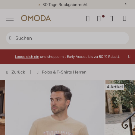
30 Tage Rückgaberecht
Menü
Logge dich ein
und shoppe mit Early Access bis zu
50 % Rabatt.
Zurück
Polos & T-Shirts Herren
4 Artikel