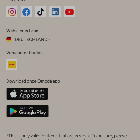
Omoda
Omoda
Omoda
Omoda
Omoda
Wähle dein Land
Instagram
Facebook
TikTok
LinkedIn
YouTube
DEUTSCHLAND
Wähle
Versandmethoden
dein
Schließ
Land
Nederland
België
(Nederlands)
Download onze Omoda app
Belgique
(Français)
Deutschland
*This is only valid for items that are in stock. To be sure, please