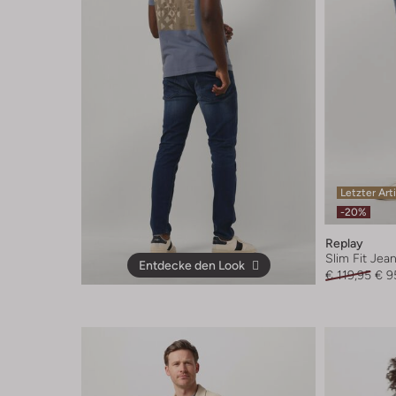
Letzter Art
-20%
Replay
Slim Fit Jea
Entdecke den Look
€ 119,95
€ 9