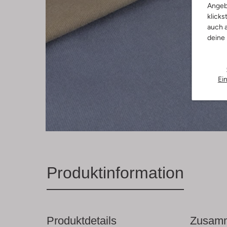
Angeb
klicks
auch a
deine
Ei
Produktinformation
Produktdetails
Zusamm