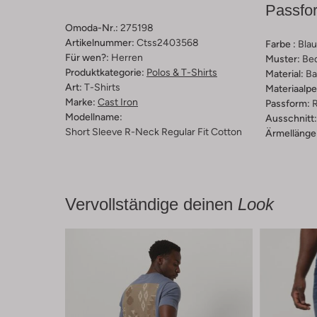
Passfo
Omoda-Nr.:
275198
Artikelnummer:
Ctss2403568
Farbe :
Blau
Für wen?:
Herren
Muster:
Be
Produktkategorie:
Polos & T-Shirts
Material:
Ba
Art:
T-Shirts
Materiaalp
Marke:
Cast Iron
Passform:
R
Modellname:
Ausschnitt:
Short Sleeve R-Neck Regular Fit Cotton
Ärmellänge
Vervollständige deinen
Look