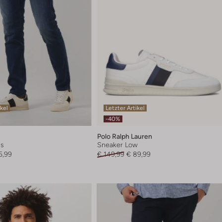
ikel
Letzter Artikel
-40%
Polo Ralph Lauren
ns
Sneaker Low
5,99
€ 149,99
€ 89,99