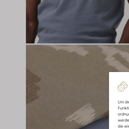
Um dir
Funkti
ordnun
werde
die wi