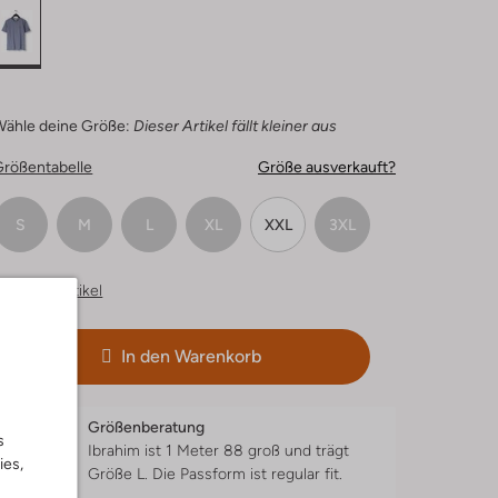
Wähle deine Größe:
Dieser Artikel fällt kleiner aus
Größentabelle
Größe ausverkauft?
S
M
L
XL
XXL
3XL
hnliche Artikel
In den Warenkorb
Größenberatung
s
Ibrahim ist 1 Meter 88 groß und trägt
ies,
Größe L.
Die Passform ist
regular fit
.