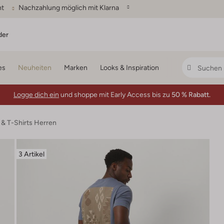
ht
Nachzahlung möglich mit Klarna
der
es
Neuheiten
Marken
Looks & Inspiration
Logge dich ein
und shoppe mit Early Access bis zu
50 % Rabatt.
 & T-Shirts Herren
3 Artikel