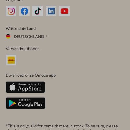
Omoda
Omoda
Omoda
Omoda
Omoda
Wähle dein Land
Instagram
Facebook
TikTok
LinkedIn
YouTube
DEUTSCHLAND
Wähle
Versandmethoden
dein
Schließ
Land
Nederland
België
(Nederlands)
Download onze Omoda app
Belgique
(Français)
Deutschland
*This is only valid for items that are in stock. To be sure, please