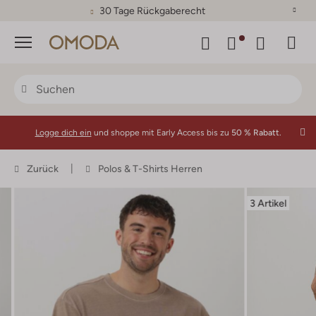
30 Tage Rückgaberecht
Menü
Logge dich ein
und shoppe mit Early Access bis zu
50 % Rabatt.
Zurück
Polos & T-Shirts Herren
3 Artikel