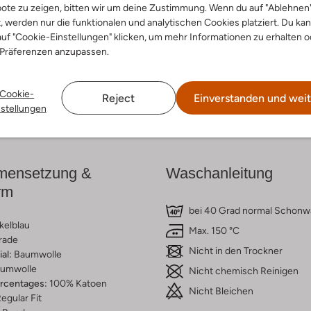
ote zu zeigen, bitten wir um deine Zustimmung. Wenn du auf "Ablehnen
t, werden nur die funktionalen und analytischen Cookies platziert. Du ka
cke den Look
Entdecke den Look
uf "Cookie-Einstellungen" klicken, um mehr Informationen zu erhalten o
 Präferenzen anzupassen.
Cookie-
Reject
Einverstanden und weit
Lieferung & Rückgabe
nstellungen
ensetzung &
Waschanleitung
rm
bei 40 Grad normal Schon
kelblau
Max. 150 °C
rade
Nicht in den Trockner
al:
Baumwolle
umwolle
Nicht chemisch Reinigen
ercentages:
100% Katoen
Nicht Bleichen
egular Fit