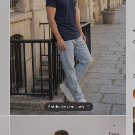
Ä
Entdecke den Look
Pause