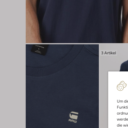
3 Artikel
Um dir
Funkti
ordnun
werde
die wi