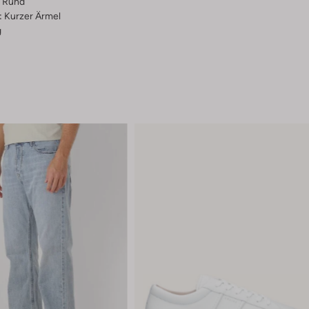
Rund
:
Kurzer Ärmel
g