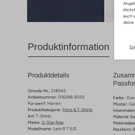
Angeb
klicks
Entde
auch a
deine
Produktinformation
Ei
Produktdetails
Zusamm
Passfo
Omoda-Nr.:
218545
Artikelnummer:
D16396-B353
Farbe :
Dun
Für wen?:
Herren
Muster:
Ge
Produktkategorie:
Polos & T-Shirts
Innenmateri
Art:
T-Shirts
Material:
Ba
Marke:
G-Star Raw
Materiaalp
Modellname:
Lash R T S/s
Passform:
R