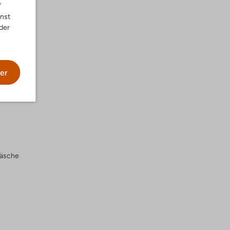
"
nnst
der
er
wäsche