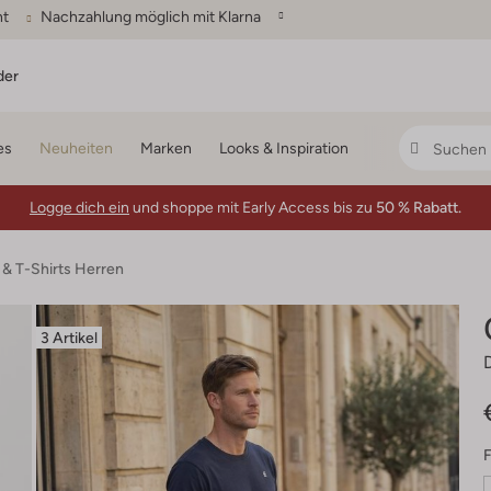
ht
Nachzahlung möglich mit Klarna
der
es
Neuheiten
Marken
Looks & Inspiration
Logge dich ein
und shoppe mit Early Access bis zu
50 % Rabatt.
 & T-Shirts Herren
3 Artikel
F