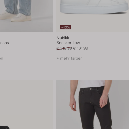
-40%
Nubikk
 jeans
Sneaker Low
€ 219,99
€ 131,99
en
+ mehr farben