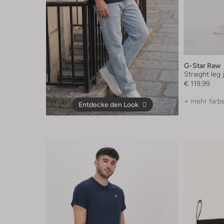
G-Star Raw
Straight leg
€ 119,99
+ mehr farb
Entdecke den Look