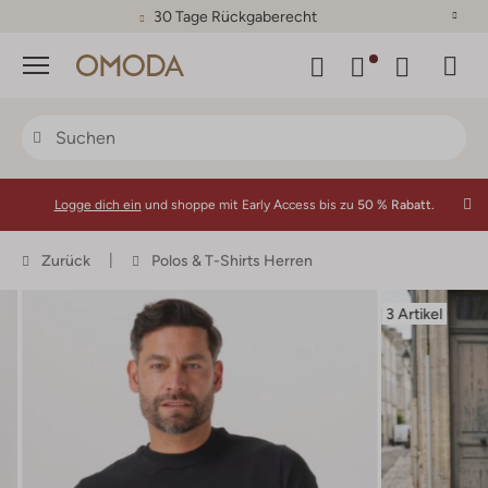
30 Tage Rückgaberecht
Menü
Logge dich ein
und shoppe mit Early Access bis zu
50 % Rabatt.
Zurück
Polos & T-Shirts Herren
3 Artikel