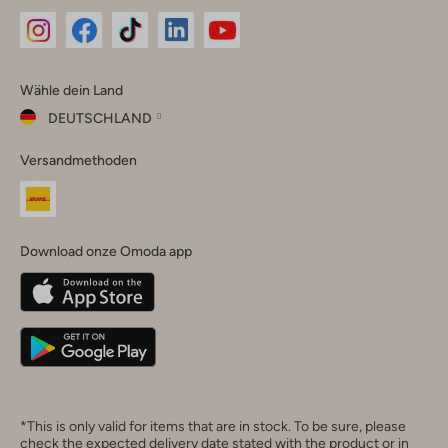
Omoda
Omoda
Omoda
Omoda
Omoda
Wähle dein Land
Instagram
Facebook
TikTok
LinkedIn
YouTube
DEUTSCHLAND
Wähle
Versandmethoden
dein
Schließ
Land
Nederland
België
(Nederlands)
Download onze Omoda app
Belgique
(Français)
Deutschland
*This is only valid for items that are in stock. To be sure, please
check the expected delivery date stated with the product or in