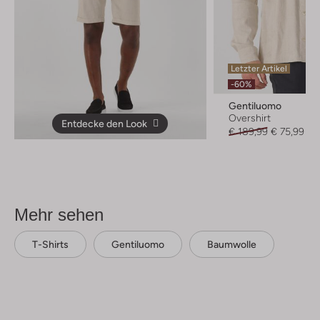
Letzter Artikel
-60%
Gentiluomo
Overshirt
Entdecke den Look
€ 189,99
€ 75,99
Mehr sehen
T-Shirts
Gentiluomo
Baumwolle