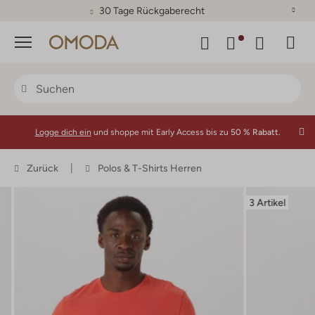
30 Tage Rückgaberecht
Menü
Logge dich ein
und shoppe mit Early Access bis zu
50 % Rabatt.
Zurück
Polos & T-Shirts Herren
3 Artikel