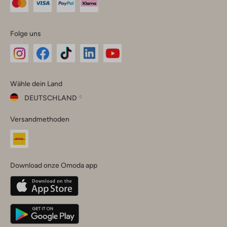
Folge uns
Omoda
Omoda
Omoda
Omoda
Omoda
Wähle dein Land
Instagram
Facebook
TikTok
LinkedIn
YouTube
DEUTSCHLAND
Wähle
Versandmethoden
dein
Schließ
Land
Nederland
België
(Nederlands)
Download onze Omoda app
Belgique
(Français)
Deutschland