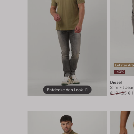
Letzter Art
-40%
Diesel
Slim Fit Jea
Entdecke den Look
€ 194,95
€ 1