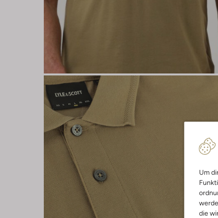
Um dir
Funkti
ordnun
werde
die wi