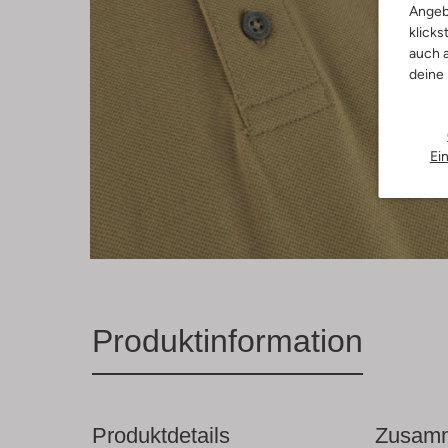
Angeb
klicks
auch a
deine
Ei
Produktinformation
Produktdetails
Zusamm