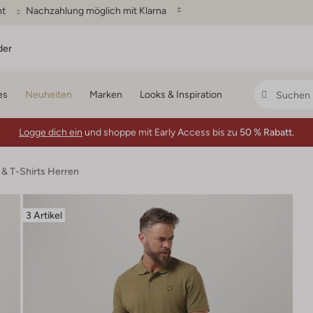
ht
Nachzahlung möglich mit Klarna
der
es
Neuheiten
Marken
Looks & Inspiration
Logge dich ein
und shoppe mit Early Access bis zu
50 % Rabatt.
 & T-Shirts Herren
3 Artikel