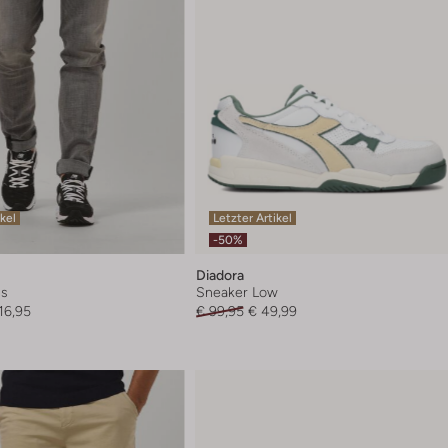
ikel
Letzter Artikel
-50%
Diadora
ns
Sneaker Low
16,95
€ 99,95
€ 49,99