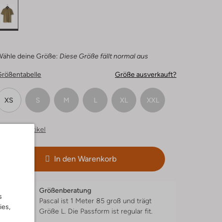
Wähle deine Größe:
Diese Größe fällt normal aus
Größentabelle
Größe ausverkauft?
XS
S
M
L
XL
XXL
hnliche Artikel
In den Warenkorb
Größenberatung
s
Pascal ist 1 Meter 85 groß und trägt
ies,
Größe L.
Die Passform ist
regular fit
.