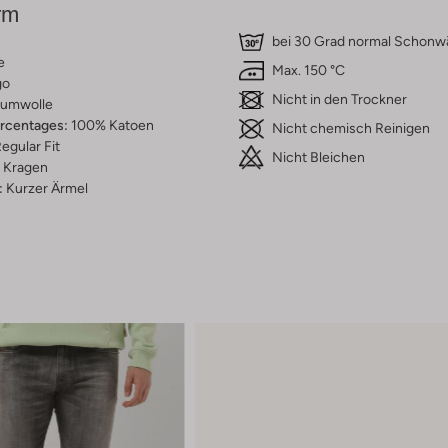
rm
bei 30 Grad normal Schon
e
Max. 150 °C
go
Nicht in den Trockner
umwolle
ercentages:
100% Katoen
Nicht chemisch Reinigen
egular Fit
Nicht Bleichen
Kragen
:
Kurzer Ärmel