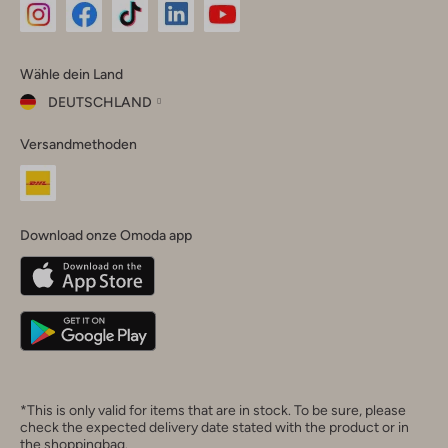
Omoda
Omoda
Omoda
Omoda
Omoda
Wähle dein Land
Instagram
Facebook
TikTok
LinkedIn
YouTube
DEUTSCHLAND
Wähle
Versandmethoden
dein
Schließ
Land
Nederland
België
(Nederlands)
Download onze Omoda app
Belgique
(Français)
Deutschland
*This is only valid for items that are in stock. To be sure, please
check the expected delivery date stated with the product or in
the shoppingbag.