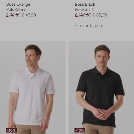
Boss Orange
Boss Black
Polo-Shirt
Polo-Shirt
€ 79,99
€ 47,99
€ 109,99
€ 65,99
+ mehr farben
-10%
-10%