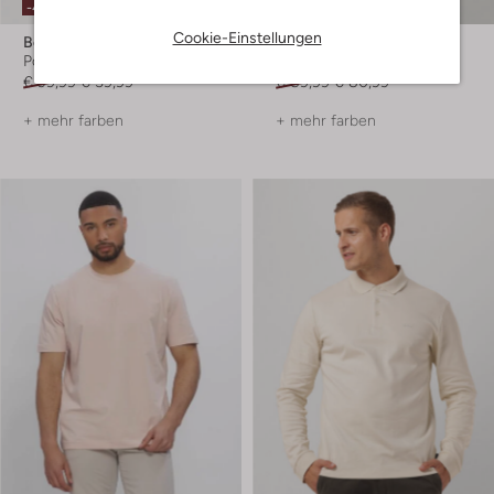
-40%
-10%
Cookie-Einstellungen
Boss Orange
Boss Orange
Polo-Shirt
Polo-Shirt
€ 99,99
€ 59,99
€ 89,99
€ 80,99
+ mehr farben
+ mehr farben