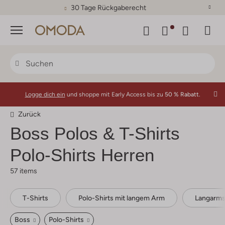
30 Tage Rückgaberecht
Menü
Logge dich ein
und shoppe mit Early Access bis zu
50 % Rabatt.
Zurück
Boss
Polos & T-Shirts
Polo-Shirts Herren
57 items
T-Shirts
Polo-Shirts mit langem Arm
Langarms
Boss
Polo-Shirts