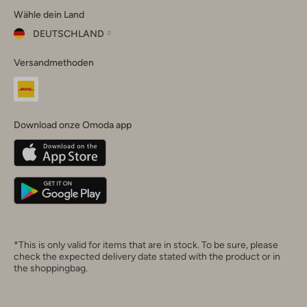
Wähle dein Land
Instagram
Facebook
TikTok
LinkedIn
YouTube
DEUTSCHLAND
Wähle
Versandmethoden
dein
Schließ
Land
Nederland
België
(Nederlands)
Download onze Omoda app
Belgique
(Français)
Deutschland
*This is only valid for items that are in stock. To be sure, please
check the expected delivery date stated with the product or in
the shoppingbag.