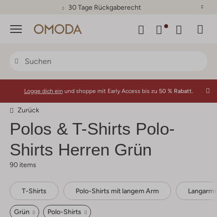
30 Tage Rückgaberecht
Menü
Logge dich ein
und shoppe mit Early Access bis zu
50 % Rabatt.
Zurück
Polos & T-Shirts Polo-
Shirts Herren Grün
90 items
T-Shirts
Polo-Shirts mit langem Arm
Langarms
Grün
Polo-Shirts