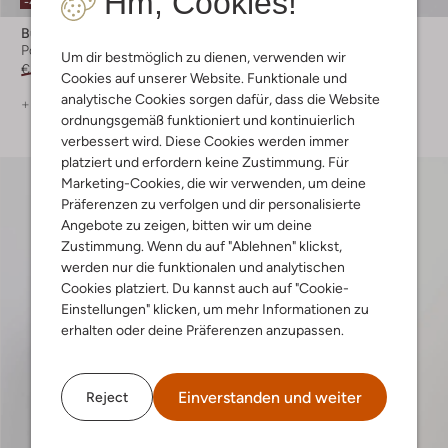
Hm, Cookies!
-40%
-50%
Butcher Of Blue
Jc Rags
Polo-Shirt
Polo-Shirt
Um dir bestmöglich zu dienen, verwenden wir
€ 129,99
€ 77,99
€ 109,99
€ 54,99
Cookies auf unserer Website. Funktionale und
analytische Cookies sorgen dafür, dass die Website
+ mehr farben
+ mehr farben
ordnungsgemäß funktioniert und kontinuierlich
verbessert wird. Diese Cookies werden immer
platziert und erfordern keine Zustimmung. Für
Marketing-Cookies, die wir verwenden, um deine
Präferenzen zu verfolgen und dir personalisierte
Angebote zu zeigen, bitten wir um deine
Zustimmung. Wenn du auf "Ablehnen" klickst,
werden nur die funktionalen und analytischen
Cookies platziert. Du kannst auch auf "Cookie-
Einstellungen" klicken, um mehr Informationen zu
erhalten oder deine Präferenzen anzupassen.
Einverstanden und weiter
Reject