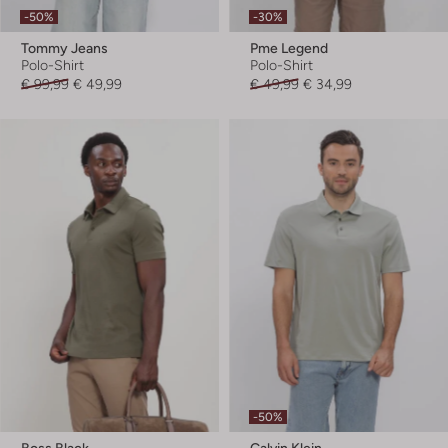
-50%
-30%
Tommy Jeans
Pme Legend
Polo-Shirt
Polo-Shirt
€ 99,99
€ 49,99
€ 49,99
€ 34,99
-50%
Boss Black
Calvin Klein