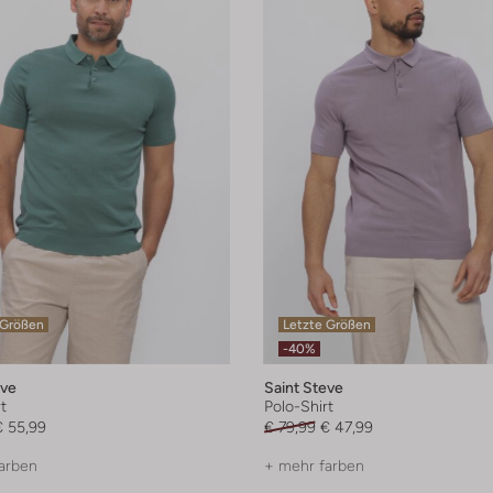
 Größen
Letzte Größen
-40%
eve
Saint Steve
t
Polo-Shirt
€ 55,99
€ 79,99
€ 47,99
arben
+ mehr farben