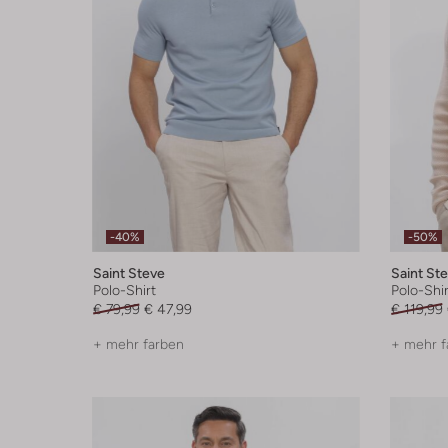
-40%
-50%
Saint Steve
Saint St
Polo-Shirt
Polo-Shir
€ 79,99
€ 47,99
€ 119,99
+ mehr farben
+ mehr f