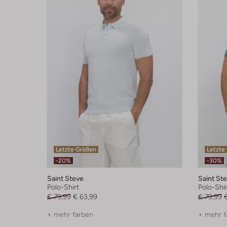
Letzte Größen
Letzte
-20%
-30%
Saint Steve
Saint St
Polo-Shirt
Polo-Shir
€ 79,99
€ 63,99
€ 79,99
+ mehr farben
+ mehr f