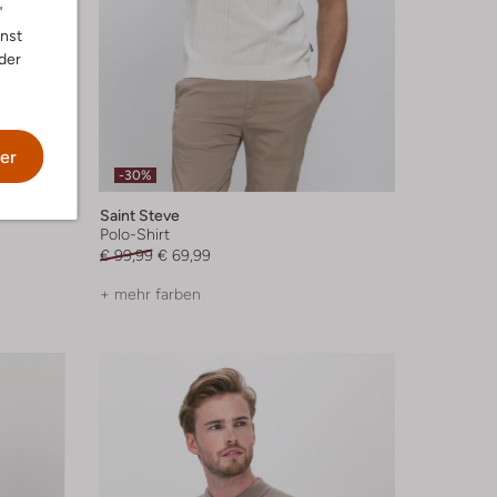
"
nnst
der
er
-30%
Saint Steve
Polo-Shirt
€ 99,99
€ 69,99
+ mehr farben