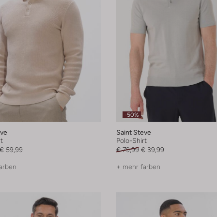
-50%
eve
Saint Steve
t
Polo-Shirt
€ 59,99
€ 79,99
€ 39,99
arben
+ mehr farben