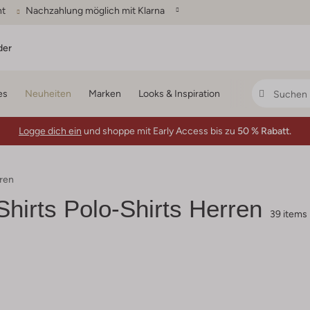
ht
Nachzahlung möglich mit Klarna
der
es
Neuheiten
Marken
Looks & Inspiration
Logge dich ein
und shoppe mit Early Access bis zu
50 % Rabatt.
rren
hirts Polo-Shirts Herren
39 items