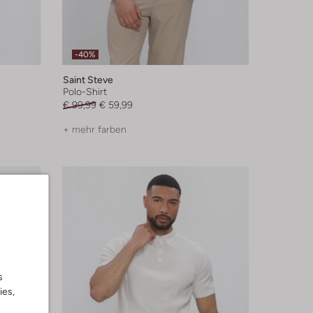
-40%
Saint Steve
Polo-Shirt
€ 99,99
€ 59,99
+ mehr farben
s
ies,