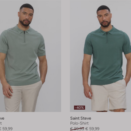
-40%
eve
Saint Steve
t
Polo-Shirt
€ 59,99
€ 99,99
€ 59,99