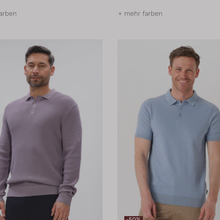
arben
+ mehr farben
-50%