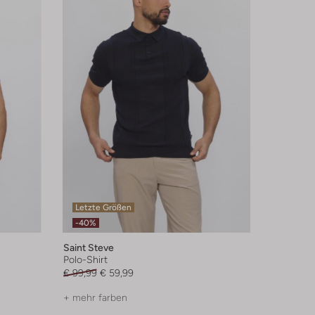
Letzte Größen
-40%
Saint Steve
Polo-Shirt
€ 99,99
€ 59,99
+ mehr farben