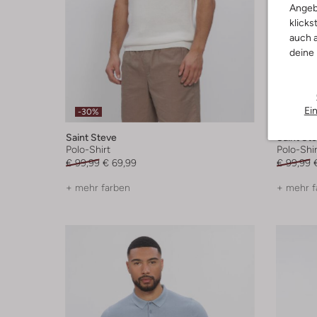
Angeb
klicks
auch a
deine
Ei
-30%
-20%
Saint Steve
Saint St
Polo-Shirt
Polo-Shir
€ 99,99
€ 69,99
€ 99,99
+ mehr farben
+ mehr f