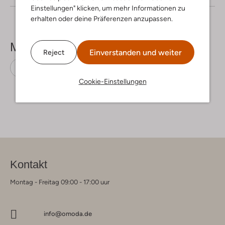
Einstellungen" klicken, um mehr Informationen zu
erhalten oder deine Präferenzen anzupassen.
Mehr sehen
Einverstanden und weiter
Reject
Polo-Shirts
Boss Black
Baumwolle
Cookie-Einstellungen
Kontakt
Montag - Freitag 09:00 - 17:00 uur
info@omoda.de