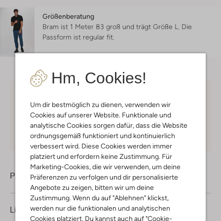
Größenberatung
Bram ist 1 Meter 83 groß und trägt Größe L.
Die
Passform ist
regular fit
.
Hm, Cookies!
Kostenloser Versand
ab € 75 für Club-Omoda
Um dir bestmöglich zu dienen, verwenden wir
Mitglieder in Deutschland
Cookies auf unserer Website. Funktionale und
Kauf auf Rechnung
30 Tagen
Rückgaberecht
analytische Cookies sorgen dafür, dass die Website
ordnungsgemäß funktioniert und kontinuierlich
verbessert wird. Diese Cookies werden immer
platziert und erfordern keine Zustimmung. Für
Marketing-Cookies, die wir verwenden, um deine
Produktinformation
Präferenzen zu verfolgen und dir personalisierte
Angebote zu zeigen, bitten wir um deine
Zustimmung. Wenn du auf "Ablehnen" klickst,
werden nur die funktionalen und analytischen
Lieferung & Rückgabe
Cookies platziert. Du kannst auch auf "Cookie-