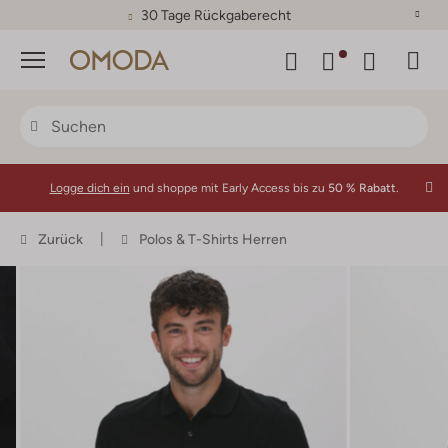
30 Tage Rückgaberecht
Menü
Logge dich ein
und shoppe mit Early Access bis zu
50 % Rabatt.
Zurück
Polos & T-Shirts Herren