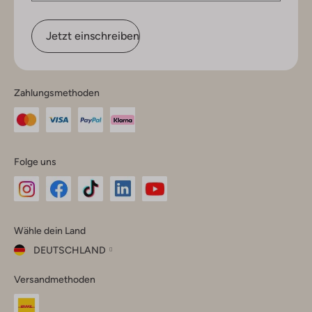
Jetzt einschreiben
Zahlungsmethoden
Folge uns
Omoda
Omoda
Omoda
Omoda
Omoda
Wähle dein Land
Instagram
Facebook
TikTok
LinkedIn
YouTube
DEUTSCHLAND
Wähle
Versandmethoden
dein
Schließ
Land