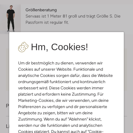
Größenberatung
Servaas ist 1 Meter 81 groß und trägt Größe S.
Die
Passform ist
regular fit
.
Hm, Cookies!
Kostenloser Versand
ab € 75 für Club-Omoda
Um dir bestmöglich zu dienen, verwenden wir
Mitglieder in Deutschland
Cookies auf unserer Website. Funktionale und
Kauf auf Rechnung
30 Tagen
Rückgaberecht
analytische Cookies sorgen dafür, dass die Website
ordnungsgemäß funktioniert und kontinuierlich
verbessert wird. Diese Cookies werden immer
platziert und erfordern keine Zustimmung. Für
Marketing-Cookies, die wir verwenden, um deine
Produktinformation
Präferenzen zu verfolgen und dir personalisierte
Angebote zu zeigen, bitten wir um deine
Zustimmung. Wenn du auf "Ablehnen" klickst,
werden nur die funktionalen und analytischen
Lieferung & Rückgabe
Cookies platziert. Du kannst auch auf "Cookie-