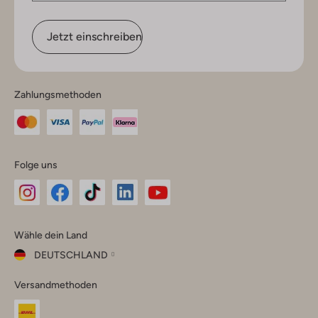
Jetzt einschreiben
Zahlungsmethoden
Folge uns
Omoda
Omoda
Omoda
Omoda
Omoda
Wähle dein Land
Instagram
Facebook
TikTok
LinkedIn
YouTube
DEUTSCHLAND
Wähle
Versandmethoden
dein
Schließ
Land