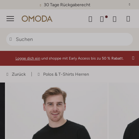
30 Tage Rückgaberecht
Menü
Logge dich ein
und shoppe mit Early Access bis zu
50 % Rabatt.
Zurück
Polos & T-Shirts Herren